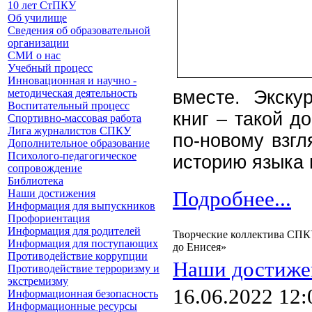
10 лет СтПКУ
Об училище
Сведения об образовательной
организации
СМИ о нас
Учебный процесс
Инновационная и научно -
методическая деятельность
вместе. Экску
Воспитательный процесс
книг – такой д
Спортивно-массовая работа
Лига журналистов СПКУ
по-новому взгл
Дополнительное образование
Психолого-педагогическое
историю языка
сопровождение
Библиотека
Наши достижения
Подробнее...
Информация для выпускников
Профориентация
Информация для родителей
Творческие коллектива СПКУ
Информация для поступающих
до Енисея»
Противодействие коррупции
Наши достиже
Противодействие терроризму и
экстремизму
16.06.2022 12:
Информационная безопасность
Информационные ресурсы