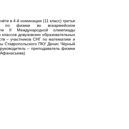
ёте в 4-й номинации (11 класс) третье
о по физике во всеармейском
апе II Международной олимпиады
х классов довузовских образовательных
ств – участников СНГ по математике и
ты Ставропольского ПКУ Денис Чёрный
руководитель – преподаватель физики
 Афанасьева).