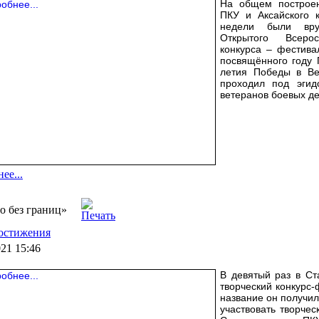
На общем построен
ПКУ и Аксайского к
недели были вру
Открытого Всерос
конкурса – фестива
посвящённого году 
летия Победы в Ве
проходил под эгид
ветеранов боевых де
ее...
о без границ»
остижения
021 15:46
В девятый раз в С
творческий конкурс-
название он получил
участвовать творчес