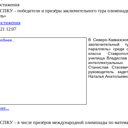
остижения
 СПКУ – победители и призёры заключительного тура олимпиа
ль»
остижения
021 12:07
В Северо-Кавказск
заключительный 
параллель» среди о
класса Ставропол
училища Владислав 
интеллектуальны
Станислав Стасев
руководитель кад
Наталья Анатольевн
ее...
СПКУ – в числе призёров международной олимпиады по матема