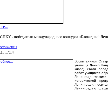
ее...
 СПКУ - победители международного конкурса «Блокадный Лен
остижения
021 17:14
Воспитанники Ставр
училища Данил Паще
класс) стали побед
работ учащихся обр
Ленинград глазами
исторической про
Ленинград», посвящ
Ленинграда от фаши