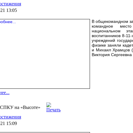
остижения
021 13:05
В общекомандном зач
командное мест
национальном эт
воспитанников 8-11-
учреждений государ
физике заняли каде
и Михаил Храмцов (
Виктория Сергеевна
ее...
 СПКУ на «Высоте»
остижения
021 15:09