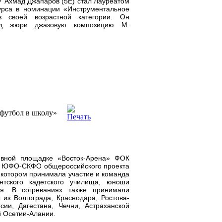
У Ахмад Джапаров (5Е) стал Лауреатом
курса в номинации «Инструментальное
в своей возрастной категории. Он
уд жюри джазовую композицию М.
футбол в школу»
ивной площадке «Восток-Арена» ФОК
п ЮФО-СКФО общероссийского проекта
 котором принимала участие и команда
ентского кадетского училища, юноши
ия. В согреваниях также принимали
из Волгограда, Краснодара, Ростова-
сии, Дагестана, Чечни, Астраханской
й Осетии-Алании.