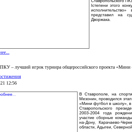
Ставропольского ПК
Iстепени этого кон
исполнительство» 
представил на с
Дворжака.
ее...
ПКУ – лучший игрок турнира общероссийского проекта «Мини 
остижения
021 12:56
В Ставрополе, на спорт
Мезонин, проводился эта
«Мини футбол в школу», в
Ставропольского презид
2003-2004 года рожден
участие сборные команды 
на-Дону, Карачаево-Черке
области, Адыгеи, Северно