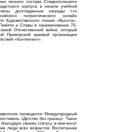
ии личного состава Ставропольского
адетского корпуса в начале учебной
чены долгожданные награды I-го
сийского патриотического онлайн
ля Художественного чтения «Высота»,
Памяти и Славы в ознаменование 75-
ликой Отечественной войне, который
ой Приморской краевой организации
йствий «Контингент».
таврополе проводился Международный
фестиваль «Детство без границ». Такое
 благодаря своему статусу: в нем могут
кие люди всех возрастов. Воспитанник