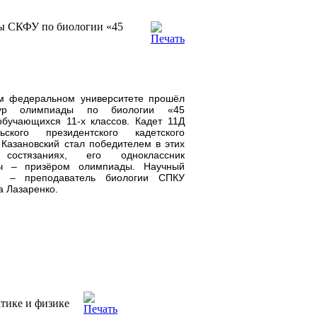
ды СКФУ по биологии «45
ом федеральном университете прошёл
тур олимпиады по биологии «45
бучающихся 11-х классов. Кадет 11Д
ьского президентского кадетского
Казановский стал победителем в этих
х состязаниях, его одноклассник
ич – призёром олимпиады. Научный
ет – преподаватель биологии СПКУ
а Лазаренко.
тике и физике