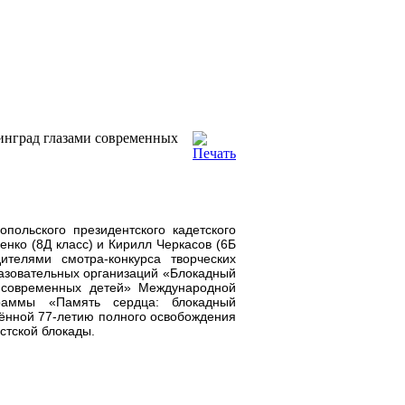
инград глазами современных
опольского президентского кадетского
нко (8Д класс) и Кирилл Черкасов (6Б
ителями смотра-конкурса творческих
азовательных организаций «Блокадный
 современных детей» Международной
граммы «Память сердца: блокадный
ённой 77-летию полного освобождения
стской блокады.