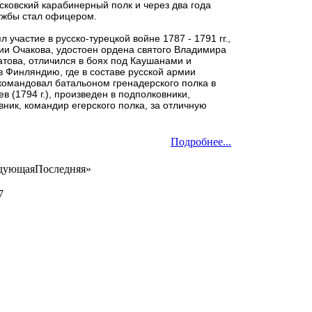
сковский карабинерный полк и через два года
ужбы стал офицером.
 участие в русско-турецкой войне 1787 - 1791 гг.,
тии Очакова, удостоен ордена святого Владимира
атова, отличился в боях под Каушанами и
 в Финляндию, где в составе русской армии
командовал батальоном гренадерского полка в
в (1794 г.), произведен в подполковники,
вник, командир егерского полка, за отличную
Подробнее...
дующая
Последняя
»
7