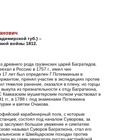
ванович
ладимирской губ.) –
нной войны 1812.
з древнего рода грузинских царей Багратидов,
еехал в Россию в 1757 г., имел чин
в 17 лет был определен Г.Потемкиным в
ержантом, принял участие в экспедициях против
ил тяжелое ранение, оказался в плену, но горцы
з выкупа из признательности к отцу Багратиона,
 С Кавказским мушкетерским полком участвовал в
1 гг., в 1788 г. под знаменами Потемкина
урме и взятии Очакова.
Софийский карабинерный полк, с которым
станцев; состоял под началом Суворова, за
ер заслужил большое уважение и симпатию
асково называл Суворов Багратиона, стал его
льянском и Швейцарском походах против
тион во главе авангарда русско-австрийской