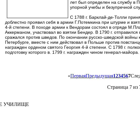
лет был определен на службу в П
упорной учебы и безупречной сл
С 1788 г. Барклай-де-Толли принял
доблестно проявил себя в армии Г.Потемкина при штурме и взя
4-й степени. В походе армии к Вендорам состоял в отряде М.Пл
Аккерманом, участвовал во взятии Бендер. В 1790 г. отправился
сражался против шведов. По окончании русско-шведской войны 
Петербурге, вместе с ним действовал в Польше против повстанце
награжден орденом святого Георгия 4-й степени. С 1798 г. полко
подготовку которого в. 1799 г. награжден чином генерал-майора.
«
Первая
Предыдущая
1
2
3
4
5
6
7
Сле
Страница 7 из 
ОЕ УЧИЛИЩЕ