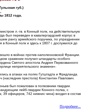
Тульская губ.)
,
ы 1812 года.
мистром л.-гв. в Конный полк, на действительную
огда был переведен в
кавалергардский корпус в
вшем рангу армейского поручика, по упразднении
ся в Конный полк и здесь к 1807 г. дослужился до
зошло в войнах против наполеоновской Франции.
ицком сражении получил штандарты особого
 ордена Святого апостола Андрея Первозванного
терлице неприятельского знамени».
лись в атаках на полях Гутштадта и Фридланда.
 (наследник престола) Константин Павлович.
еньев был пожалован в полковники гвардии.
омандующим лейб-гвардии Конного полка, с
; 39 офицеров, 742 нижних чина) входил в состав
Подробнее...