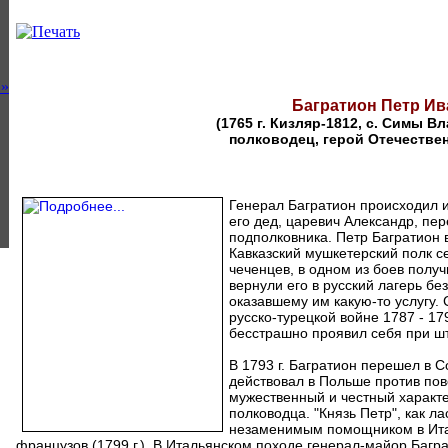
»
Багратион Петр И
(1765 г. Кизляр-1812, с. Симы В
полководец, герой Отечестве
Генерал Багратион происходил и
его дед, царевич Александр, пер
подполковника. Петр Багратион 
Кавказский мушкетерский полк с
чеченцев, в одном из боев получ
вернули его в русский лагерь бе
оказавшему им какую-то услугу.
русско-турецкой войне 1787 - 179
бесстрашно проявил себя при шт
В 1793 г. Багратион перешел в 
действовал в Польше против пов
мужественный и честный характ
полководца. "Князь Петр", как л
незаменимым помощником в Ита
французов (1799 г.). В Итальянском походе генерал-майор Багра