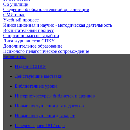
Об училище
Сведения об образовательной организации
СМИ о нас
Учебный процесс
Инновационная и научно - методическая деятельность
Воспитательный процесс
Спортивно-массовая работа
Лига журналистов СПКУ
Дополнительное образование
Психолого-педагогическое сопровождение
Библиотека
Издания СПКУ
Действующие выставки
Библиотечные уроки
Интернет-ресурсы библиотек и архивов
Новые поступления для педагогов
Новые поступления для кадет
Галерея героев 1812 года