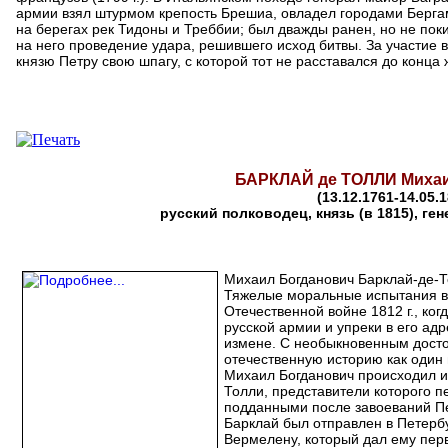
армии взял штурмом крепость Брешиа, овладел городами Бергам
на берегах рек Тидоны и Треббии; был дважды ранен, но не пок
на него проведение удара, решившего исход битвы. За участи
князю Петру свою шпагу, с которой тот не расставался до конца 
БАРКЛАЙ де ТОЛЛИ Михаи
(13.12.1761-14.05.1
русский полководец, князь (в 1815), ге
Михаил Богданович Барклай-де-Т
Тяжелые моральные испытания в
Отечественной войне 1812 г., ко
русской армии и упреки в его ад
измене. С необыкновенным досто
отечественную историю как один 
Михаил Богданович происходил и
Толли, представители которого пе
подданными после завоеваний Пе
Барклай был отправлен в Петербу
Вермелену, который дал ему пер