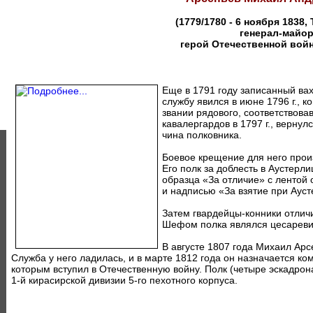
(1779/1780 - 6 ноября 1838, 
генерал-майор
герой Отечественной войн
Еще в 1791 году записанный вах
службу явился в июне 1796 г., к
звании рядового, соответствова
кавалергардов в 1797 г., вернул
чина полковника.
Боевое крещение для него прои
Его полк за доблесть в Аустерл
образца «За отличие» с лентой
и надписью «За взятие при Аус
Затем гвардейцы-конники отличи
Шефом полка являлся цесаревич
В августе 1807 года Михаил Арс
Служба у него ладилась, и в марте 1812 года он назначается к
которым вступил в Отечественную войну. Полк (четыре эскадрона
1-й кирасирской дивизии 5-го пехотного корпуса.