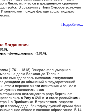
о и Лекко, отличился в трехдневном сражении
идал войск. В сражении у Нови Суворов возложил
е в Итальянском походе фельдмаршал подарил
жизни.
Подробнее...
л Богданович
818),
нерал-фельдмаршал (1814).
олли (1761 - 1818) Генерал-фельдмаршал.
ыпали на долю Барклая-де-Толли в
гда его имя сделалось символом отступления
рес доходили до обвинений в государственной
инством перенес он эти испытания и вошел в
из лучших военачальников.
з старинного шотландского рода Беркли оф
реселились в Ригу в XVII в. и стали российскими
тра 1 в Прибалтике. В трехлетнем возрасте
рг к своему дяде, бригадиру русской армии фон
воначальное общее и военное образование. В 14