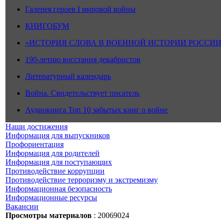
Галерея героев I мировой войны
КНИГОБУМ
«ИСТОРИЯ СЛОВА В ВОЕННОЙ ИСТОРИИ РОССИИ
190-летию восстания декабристов
Литературный календарь
Война. Свидетельствует писатель
Аудиокнига Топ 10 забытых книг о войне
Наши достижения
Информация для выпускников
Профориентация
Информация для родителей
Информация для поступающих
Противодействие коррупции
Противодействие терроризму и экстремизму
Информационная безопасность
Информационные ресурсы
Вакансии
Просмотры материалов
: 20069024