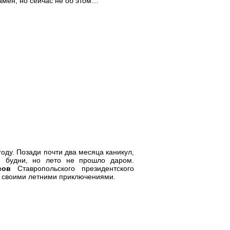
амен, но сейчас не об этом…
году. Позади почти два месяца каникул,
е будни, но лето не прошло даром.
сов
Ставропольского президентского
и своими летними приключениями.