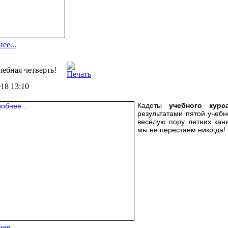
ее...
чебная четверть!
018 13:10
Кадеты
учебного курс
результатами пятой учеб
весёлую пору летних кани
мы не перестаем никогда!
ее...