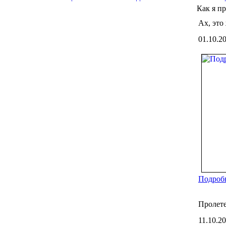
Как я п
Ах, это
01.10.2
Подробн
Пролете
11.10.2