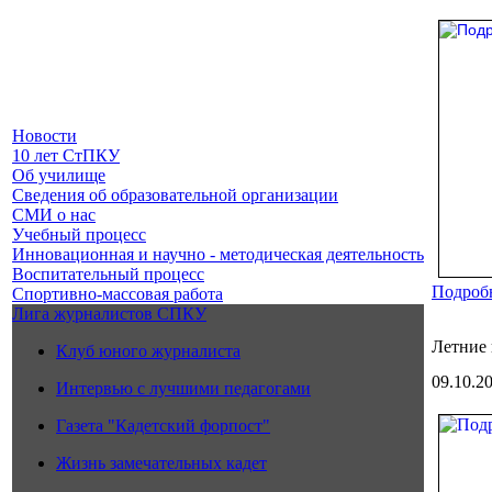
Новости
10 лет СтПКУ
Об училище
Сведения об образовательной организации
СМИ о нас
Учебный процесс
Инновационная и научно - методическая деятельность
Воспитательный процесс
Подробн
Спортивно-массовая работа
Лига журналистов СПКУ
Летние 
Клуб юного журналиста
09.10.2
Интервью с лучшими педагогами
Газета "Кадетский форпост"
Жизнь замечательных кадет