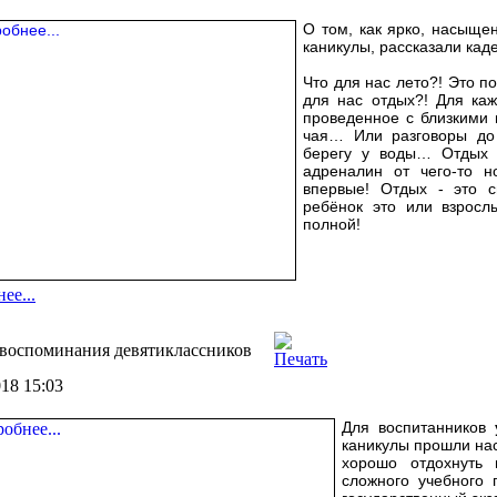
О том, как ярко, насыщ
каникулы, рассказали каде
Что для нас лето?! Это п
для нас отдых?! Для каж
проведенное с близкими 
чая… Или разговоры до 
берегу у воды… Отдых -
адреналин от чего-то н
впервые! Отдых - это с
ребёнок это или взросл
полной!
ее...
воспоминания девятиклассников
018 15:03
Для воспитанников
каникулы прошли на
хорошо отдохнуть 
сложного учебного 