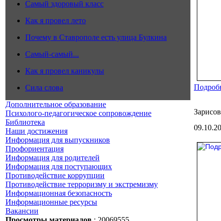
Самый здоровый класс
Как я провел лето
Почему в Ставрополе есть улица Булкина
Самый-самый...
Как я провел каникулы
Подробн
Сила слова
Дополнительное образование
Зарисо
Психолого-педагогическое сопровождение
Библиотека
09.10.2
Наши достижения
Информация для выпускников
Профориентация
Информация для родителей
Информация для поступающих
Противодействие коррупции
Противодействие терроризму и экстремизму
Информационная безопасность
Информационные ресурсы
Вакансии
Просмотры материалов
: 20069555