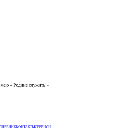
имею – Родине служить!»
 ДНЕВНИК
КОНТАКТЫ
СЕРВИСЫ