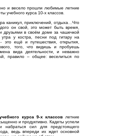
енно и весело прошли любимые летние
ты учебного курса 10-х классов.
ора каникул, приключений, отдыха…Что
дого он свой, это может быть время,
и друзьями в своём доме за чашечкой
утра у костра, песни под гитару на
 это ещё и путешествия, открытия,
ового, того, что видишь и пробуешь
мена вида деятельности, и неважно
ый, правило – общее: веселиться по
учебного курса 9-х классов
летние
сыщенно и продуктивно. Кадеты успели
и набраться сил для предстоящего
года, ведь впереди их ждет основной