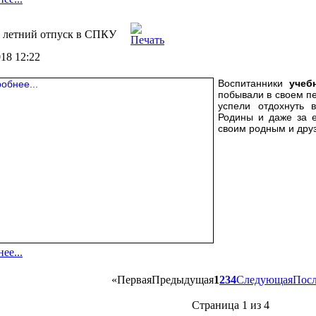
 летний отпуск в СПКУ
018 12:22
Воспитанники
учеб
побывали в своем пе
успели отдохнуть 
Родины и даже за е
своим родным и друз
ее...
«
Первая
Предыдущая
1
2
3
4
Следующая
Посл
Страница 1 из 4