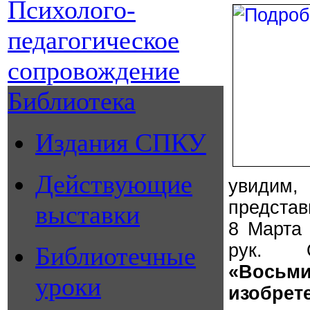
Психолого-
педагогическое
сопровождение
Библиотека
Издания СПКУ
Действующие
увидим,
представ
выставки
8 Марта 
рук. 
Библиотечные
«Восьм
уроки
изобрет