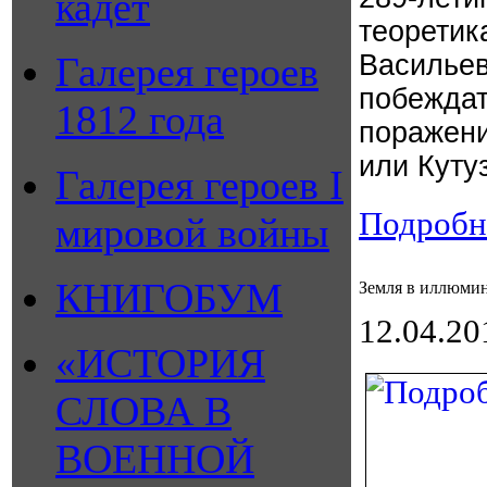
кадет
теорети
Галерея героев
Василь
побежда
1812 года
поражени
или Куту
Галерея героев I
Подробне
мировой войны
КНИГОБУМ
Земля в иллюми
12.04.20
«ИСТОРИЯ
СЛОВА В
ВОЕННОЙ