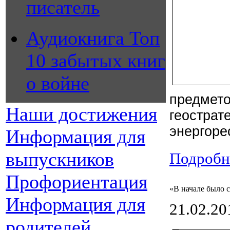
писатель
Аудиокнига Топ
10 забытых книг
о войне
предмето
Наши достижения
геостра
энергоре
Информация для
выпускников
Подробне
Профориентация
«В начале было 
Информация для
21.02.20
родителей