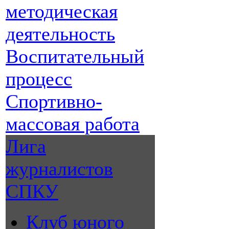
методическая
деятельность
Воспитательный
процесс
Спортивно-
массовая работа
Лига
журналистов
СПКУ
Клуб юного