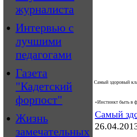
журналиста
Интервью с
лучшими
педагогами
Газета
Самый здоровый кл
"Кадетский
форпост"
«Инстинкт быть в ф
Самый зд
Жизнь
26.04.201
замечательных