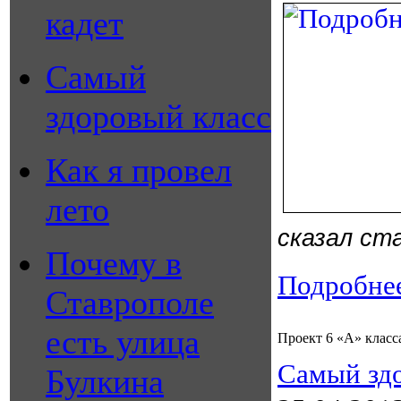
кадет
Самый
здоровый класс
Как я провел
лето
сказал с
Почему в
Подробнее
Ставрополе
есть улица
Проект 6 «А» класс
Самый зд
Булкина