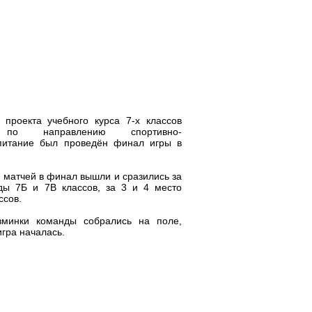
 проекта учебного курса 7-х классов
» по направлению спортивно-
спитание был проведён финал игры в
 матчей в финал вышли и сразились за
ды 7Б и 7В классов, за 3 и 4 место
ссов.
зминки команды собрались на поле,
игра началась.