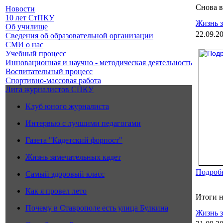
Снова в
Новости
10 лет СтПКУ
Жизнь з
Об училище
22.09.2
Сведения об образовательной организации
СМИ о нас
Учебный процесс
Инновационная и научно - методическая деятельность
Воспитательный процесс
Спортивно-массовая работа
Лига журналистов СПКУ
Клуб юного журналиста
Интервью с лучшими педагогами
Газета "Кадетский форпост"
Жизнь замечательных кадет
Подробн
Самый здоровый класс
Как я провел лето
Итоги н
Почему в Ставрополе есть улица Булкина
Жизнь з