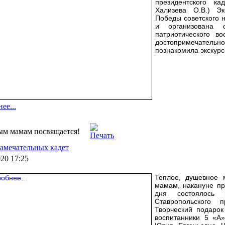
президентского ка
Хализева О.В.) Э
Победы советского 
и организована 
патриотического в
достопримечатель
познакомила экскурс
ее...
м мамам посвящается!
амечательных кадет
020 17:25
Теплое, душевное 
мамам, накануне пр
дня состоялось 
Ставропольского п
Творческий подаро
воспитанники 5 «А»