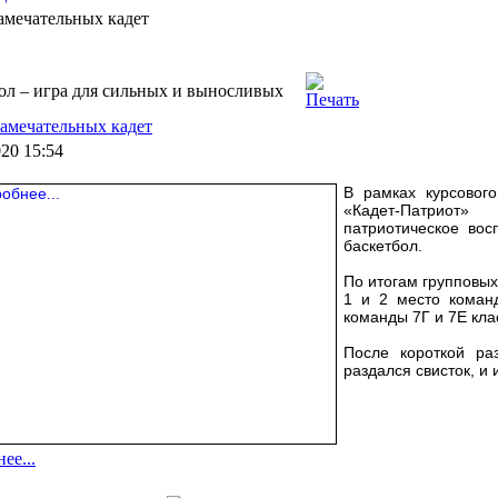
амечательных кадет
ол – игра для сильных и выносливых
амечательных кадет
020 15:54
В рамках курсового
«Кадет-Патриот
патриотическое во
баскетбол.
По итогам групповых
1 и 2 место коман
команды 7Г и 7Е кла
После короткой ра
раздался свисток, и 
ее...