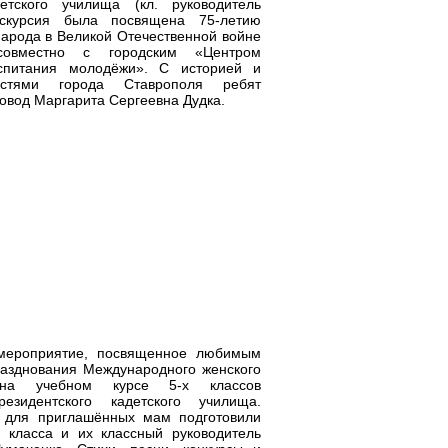
детского училища (кл. руководитель
кскурсия была посвящена 75-летию
народа в Великой Отечественной войне
совместно с городским «Центром
оспитания молодёжи». С историей и
ностями города Ставрополя ребят
овод Маргарита Сергеевна Дудка.
мероприятие, посвященное любимым
азднования Международного женского
на учебном курсе 5-х классов
резидентского кадетского училища.
к для приглашённых мам подготовили
 класса и их классный руководитель