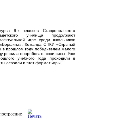
урса 9-х классов Ставропольского
кадетского училища продолжают
ллектуальной игре среди школьников
 «Вершина». Команда СПКУ «Скрытый
я в прошлом году победителем малого
ду решила попробовать свои силы. Уже
ошлого учебного года проходили в
ты освоили и этот формат игры.
построение