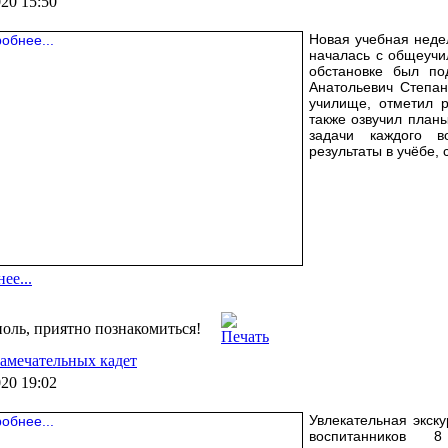
020 15:50
Новая учебная неде
началась с общеучи
обстановке был по
Анатольевич Степан
училище, отметил р
также озвучил планы
задачи каждого 
результаты в учёбе, 
ее...
оль, приятно познакомиться!
амечательных кадет
020 19:02
Увлекательная экску
воспитанников 