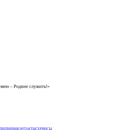
имею – Родине служить!»
 ДНЕВНИК
КОНТАКТЫ
СЕРВИСЫ