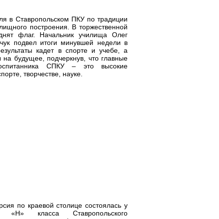
ля в Ставропольском ПКУ по традиции
лищного построения. В торжественной
днят флаг. Начальник училища Олег
чук подвел итоги минувшей недели в
езультаты кадет в спорте и учебе, а
 на будущее, подчеркнув, что главные
воспитанника СПКУ – это высокие
спорте, творчестве, науке.
рсия по краевой столице состоялась у
8 «Н» класса Ставропольского