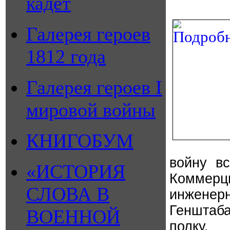
кадет
Галерея героев
1812 года
Галерея героев I
мировой войны
КНИГОБУМ
войну в
«ИСТОРИЯ
Коммер
СЛОВА В
инженер
Генштаба
ВОЕННОЙ
полку. 