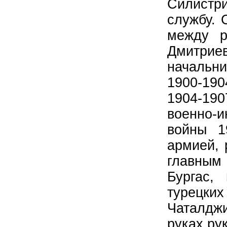
Силистр
службу. 
между р
Дмитриев
начальн
1900-190
1904-190
военно-и
войны 1
армией, 
главным
Бургас,
турецки
Чаталдж
руках ру