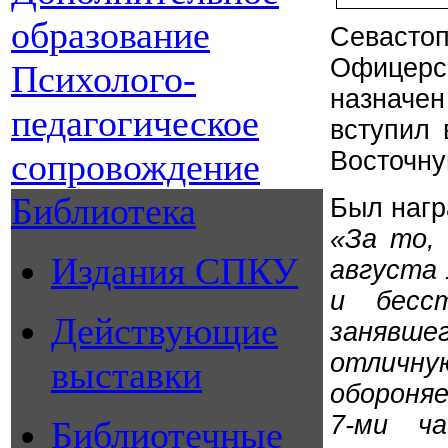
образование
Севасто
Офицерс
Психолого-
назначен
педагогическое
вступил 
сопровождение
Восточну
Библиотека
Был нагр
«За то, 
Издания СПКУ
августа 
и бесс
Действующие
занявшег
отличну
выставки
обороня
7-ми ч
Библиотечные