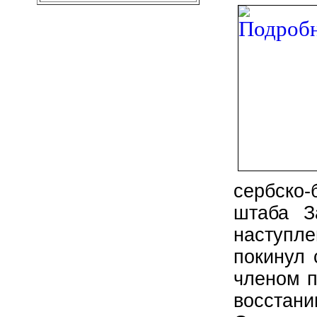
сербско
штаба З
наступле
покинул 
членом п
восстан