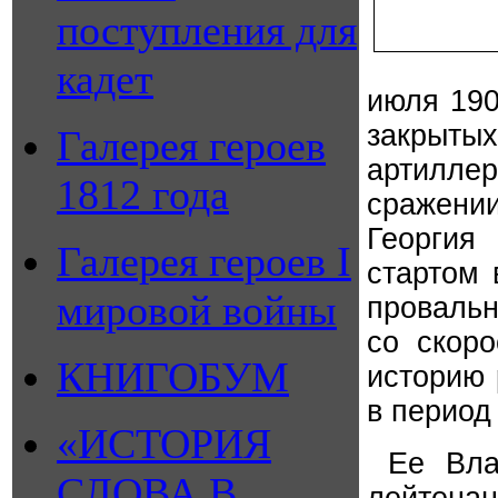
поступления для
кадет
июля 190
закрытых
Галерея героев
артилле
1812 года
сражени
Георгия 
Галерея героев I
стартом 
мировой войны
провальн
со скоро
КНИГОБУМ
историю 
в период
«ИСТОРИЯ
Ее Влад
СЛОВА В