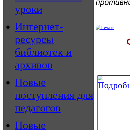
противни
уроки
Интернет-
ресурсы
библиотек и
архивов
Новые
поступления для
педагогов
Новые