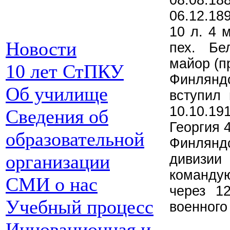
08.08.18
06.12.18
10 л. 4 
Новости
пех. Бел
майор (пр
10 лет СтПКУ
Финляндс
Об училище
вступил 
10.10.1
Сведения об
Георгия 4
образовательной
Финлянд
организации
дивизии 
команду
СМИ о нас
через 1
Учебный процесс
военного
Инновационная и