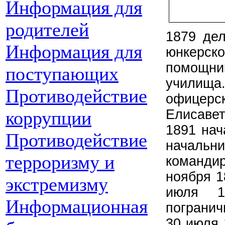
Информация для
родителей
1879 дел
Информация для
юнкерск
помощни
поступающих
училища.
Противодействие
офицерс
Елисавет
коррупции
1891 нач
Противодействие
начальни
терроризму и
командир
ноября 1
экстремизму
июля 1
Информационная
погранич
30 июля 