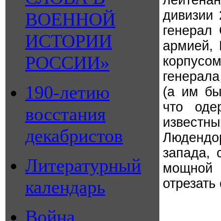
лейтена
дивизии 
ВОЕННОЙ
генерал
ИСТОРИИ
армией, 
РОССИИ»
корпусом
генерала
190-летию
(а им бы
что оде
восстания
известн
декабристов
Людендо
запада, 
Литературный
мощной 
отрезать
календарь
Война.