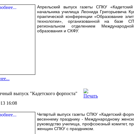
Апрельский выпуск газеты СПКУ «Кадетски
начальника училища Леонида Григорьевича Куц
практической конференции «Образование элитн
технологии», организованной на базе С
региональном отделением Международной
образования и СКФУ.
ее...
чный выпуск "Кадетского форпоста"
013 16:08
Четвртый выпуск газеты СПКУ «Кадетский фор
весеннему празднику - Международному женско
руководство училища, профсоюзный комитет, пр
женщин СПКУ с праздником.