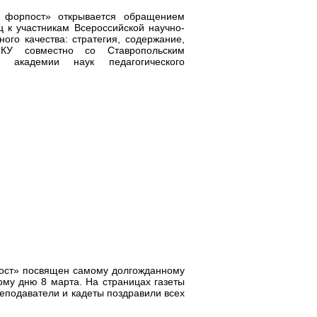
й форпост» открывается обращением
 к участникам Всероссийской научно-
ого качества: стратегия, содержание,
ПКУ совместно со Ставропольским
 академии наук педагогического
пост» посвящен самому долгожданному
му дню 8 марта. На страницах газеты
еподаватели и кадеты поздравили всех