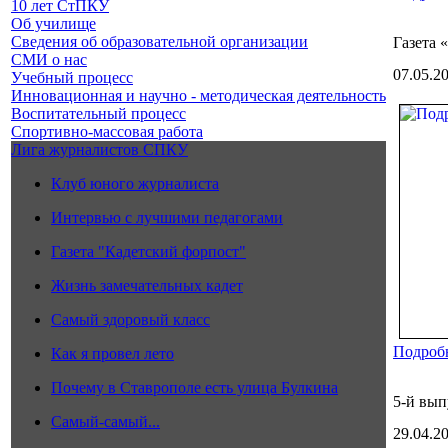
10 лет СтПКУ
Об училище
Сведения об образовательной организации
Газета 
СМИ о нас
07.05.2
Учебный процесс
Инновационная и научно - методическая деятельность
Воспитательный процесс
Спортивно-массовая работа
Лига журналистов СПКУ
Клуб юного журналиста
Интервью с лучшими педагогами
Газета "Кадетский форпост"
Жизнь замечательных кадет
Самый здоровый класс
Подробн
Как я провел лето
Почему в Ставрополе есть улица Булкина
5-й вып
Самый-самый...
29.04.2