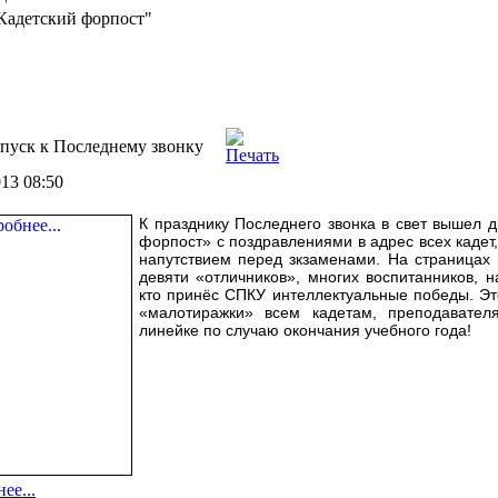
"Кадетский форпост"
пуск к Последнему звонку
013 08:50
К празднику Последнего звонка в свет вышел 
форпост» с поздравлениями в адрес всех кадет
напутствием перед зкзаменами. На страницах
девяти «отличников», многих воспитанников, н
кто принёс СПКУ интеллектуальные победы. Э
«малотиражки» всем кадетам, преподавател
линейке по случаю окончания учебного года!
ее...