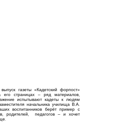
 выпуск газеты «Кадетский форпост»
 его страницах – ряд материалов,
уважение испытывают кадеты к людям
заместителя начальника училища В.А.
наших воспитанников берёт пример с
ов, родителей, педагогов – и хочет
ще.