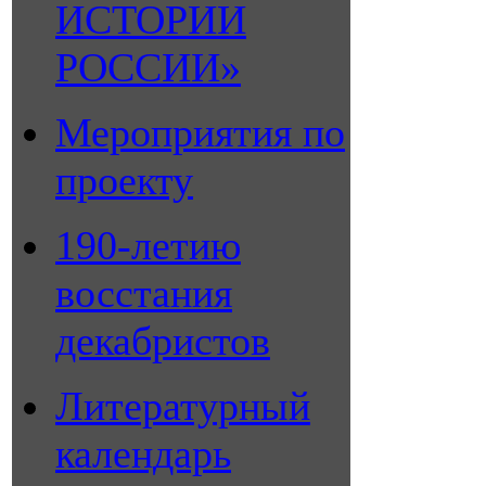
ИСТОРИИ
РОССИИ»
Мероприятия по
проекту
190-летию
восстания
декабристов
Литературный
календарь