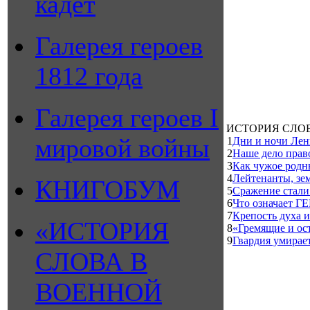
кадет
Галерея героев
1812 года
Галерея героев I
ИСТОРИЯ СЛО
мировой войны
1
Дни и ночи Лен
2
Наше дело право
3
Как чужое родны
4
Лейтенанты, зем
КНИГОБУМ
5
Сражение стали
6
Что означает
7
Крепость духа 
«ИСТОРИЯ
8
«Гремящие и ост
9
Гвардия умирает
СЛОВА В
ВОЕННОЙ