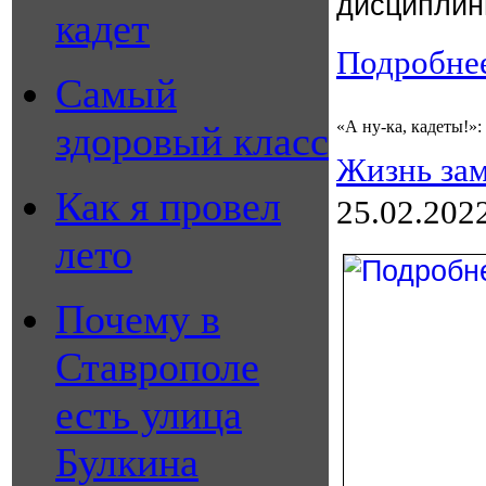
дисциплин
кадет
Подробнее
Самый
«А ну-ка, кадеты!»
здоровый класс
Жизнь зам
Как я провел
25.02.202
лето
Почему в
Ставрополе
есть улица
Булкина