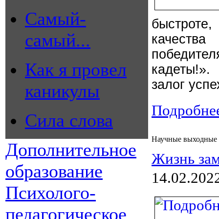
Самый-
быстроте,
самый...
качества
победител
Как я провел
кадеты!».
залог усп
каникулы
Подробнее
Сила слова
Научные выходные
Дополнительное
Жизнь зам
образование
14.02.202
Психолого-
педагогическое