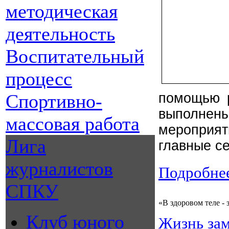
методическая
деятельность
Воспитательный
процесс
Спортивно-
помощью р
выполнены
массовая работа
мероприя
Лига
главные с
журналистов
Подробнее
СПКУ
«В здоровом теле -
Клуб юного
Жизнь зам