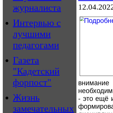
журналиста
12.04.202
Интервью с
лучшими
педагогами
Газета
"Кадетский
форпост"
внимание
необходим
Жизнь
- это ещё 
формиро
замечательных