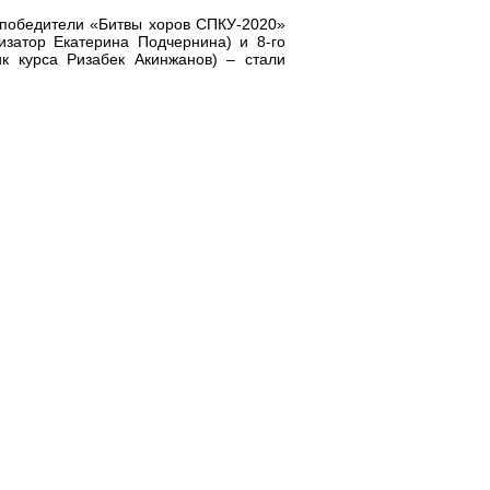
 победители «Битвы хоров СПКУ-2020»
низатор Екатерина Подчернина) и 8-го
ик курса Ризабек Акинжанов) – стали