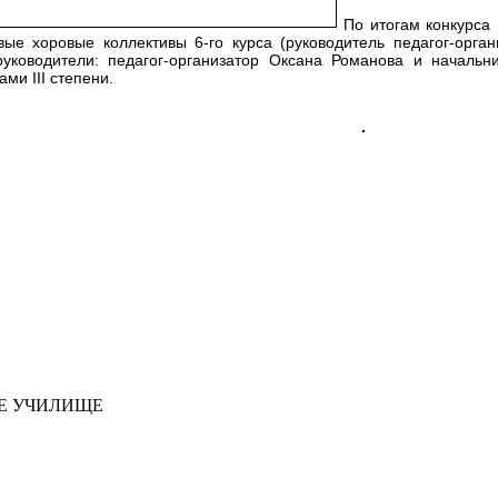
По итогам конкурса
вые хоровые коллективы 6-го курса (руководитель педагог-орга
руководители: педагог-организатор Оксана Романова и начальн
ми III степени.
ОЕ УЧИЛИЩЕ