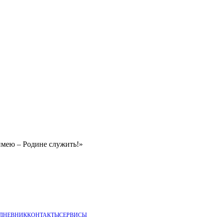
имею – Родине служить!»
 ДНЕВНИК
КОНТАКТЫ
СЕРВИСЫ