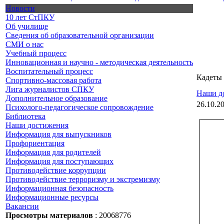
Новости
10 лет СтПКУ
Об училище
Сведения об образовательной организации
СМИ о нас
Учебный процесс
Инновационная и научно - методическая деятельность
Воспитательный процесс
Кадеты
Спортивно-массовая работа
Лига журналистов СПКУ
Наши д
Дополнительное образование
26.10.2
Психолого-педагогическое сопровождение
Библиотека
Наши достижения
Информация для выпускников
Профориентация
Информация для родителей
Информация для поступающих
Противодействие коррупции
Противодействие терроризму и экстремизму
Информационная безопасность
Информационные ресурсы
Вакансии
Просмотры материалов
: 20068776