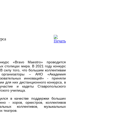
урса
нкурс «Bravo Maestro» проводится
ых столицах мира. В 2021 году конкурс
 В силу того, что большим коллективам
, организаторы – АНО «Академия
зовательных инноваций» - приняли
и для них дистанционного конкурса, в
участие и кадеты Ставропольского
тского училища.
дился в качестве поддержки больших
нно - хоров, оркестров, коллективов
альных коллективов, музыкальных
х театров.