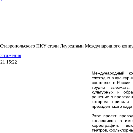
 Ставропольского ПКУ стали Лауреатами Международного конк
остижения
021 15:22
Международный ко
ежегодно в культурн
состоялся в России.
трудно выезжать
культурных и обра
решение о проведени
котором приняли 
президентского каде
Этот проект прово
коллективов, а име
хореографии, вок
театров, фольклорны