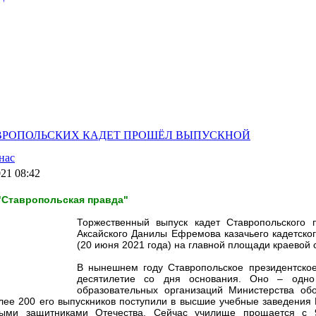
ВРОПОЛЬСКИХ КАДЕТ ПРОШЁЛ ВЫПУСКНОЙ
нас
021 08:42
 "Ставропольская правда"
Торжественный выпуск кадет Ставропольского п
Аксайского Данилы Ефремова казачьего кадетског
(20 июня 2021 года) на главной площади краевой 
В нынешнем году Ставропольское президентское
десятилетие со дня основания. Оно – одно
образовательных организаций Министерства об
лее 200 его выпускников поступили в высшие учебные заведения
ными защитниками Отечества. Сейчас училище прощается с 