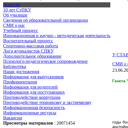
Новости
10 лет СтПКУ
Об училище
Сведения об образовательной организации
СМИ о нас
Учебный процесс
Инновационная и научно - методическая деятельность
Воспитательный процесс
Спортивно-массовая работа
Лига журналистов СПКУ
У СТА
Дополнительное образование
Психолого-педагогическое сопровождение
СМИ о 
Библиотека
23.06.2
Наши достижения
Информация для выпускников
Газета
Профориентация
Информация для родителей
Информация для поступающих
Противодействие коррупции
Противодействие терроризму и экстремизму
Информационная безопасность
Информационные ресурсы
Вакансии
годы бо
Просмотры материалов
: 20071454
достой