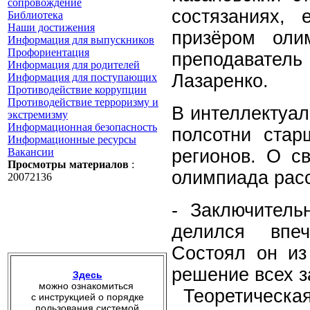
сопровождение
состязаниях, 
Библиотека
Наши достижения
призёром оли
Информация для выпускников
Профориентация
преподавател
Информация для родителей
Лазаренко.
Информация для поступающих
Противодействие коррупции
Противодействие терроризму и
В интеллектуал
экстремизму
Информационная безопасность
полсотни стар
Информационные ресурсы
Вакансии
регионов. О с
Просмотры материалов
:
олимпиада расс
20072136
- Заключитель
делился впеч
Состоял он из
решение всех з
Здесь
можно ознакомиться
Теоретическая
с инструкцией о порядке
пользования системой