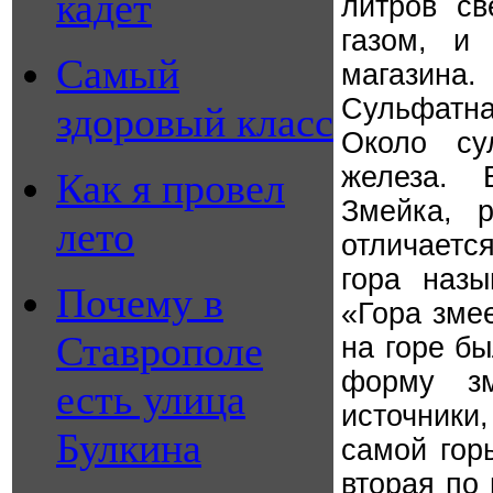
кадет
литров св
газом, и
Самый
магазина.
Сульфатна
здоровый класс
Около су
железа. 
Как я провел
Змейка, 
лето
отличаетс
гора назы
Почему в
«Гора зме
Ставрополе
на горе б
форму з
есть улица
источники
Булкина
самой гор
вторая по