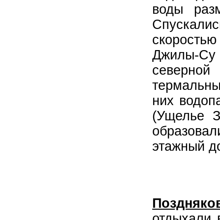
воды раз
Спускали
скоростью
Джилы-Су 
северной
термальны
них водоп
(Ущелье З
образовал
этажный д
Поздняко
отдыхали 