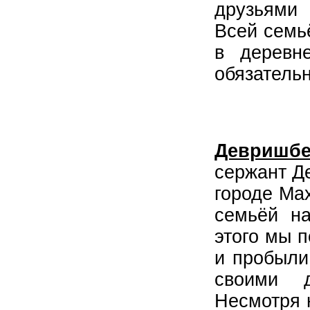
друзьями 
Всей семь
в деревн
обязатель
Девришб
сержант Д
городе Мах
семьёй на
этого мы п
и пробыли
своими д
Несмотря н