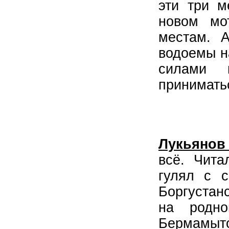
эти три м
новом мо
местам. 
водоемы н
силами 
приниматьс
Лукьянов
всё. Чита
гулял с 
Боргустан
на родно
Бермамытс