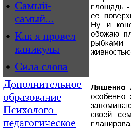
Самый-
площадь -
ее поверх
самый...
Ну и кон
обожаю пл
Как я провел
рыбками 
каникулы
живностью
Сила слова
Дополнительное
Ляшенко 
образование
особенно 
запоминаю
Психолого-
своей сем
педагогическое
планирова