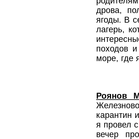
родителям
дрова, по
ягоды. В 
лагерь, к
интересн
походов и
море, где 
Роянов 
Железново
карантин 
я провел 
вечер пр