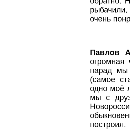
обратно. 
рыбачили,
очень пон
Павлов А
огромная 
парад мы 
(самое ст
одно моё л
мы с друз
Новоросси
обыкновен
построил