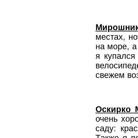
Мирошник
местах, н
на море, а
я купался
велосипед
свежем во
Оскирко 
очень хор
саду: кра