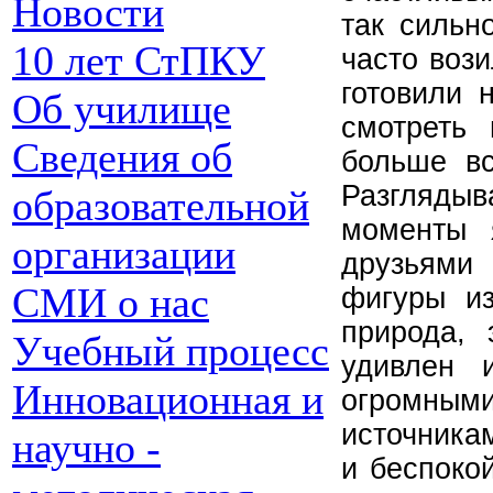
Новости
так сильн
10 лет СтПКУ
часто воз
готовили 
Об училище
смотреть 
Сведения об
больше вс
Разгляды
образовательной
моменты 
организации
друзьями 
СМИ о нас
фигуры из
природа,
Учебный процесс
удивлен 
Инновационная и
огромны
источника
научно -
и беспокой