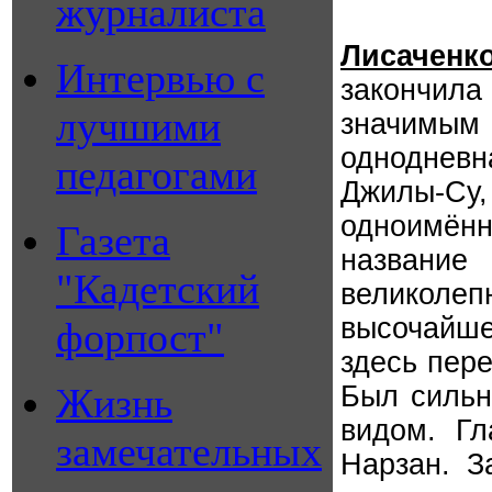
журналиста
Лисаченко
Интервью с
закончил
лучшими
значимы
однодневн
педагогами
Джилы-Су,
одноимён
Газета
название
"Кадетский
великолеп
высочайше
форпост"
здесь пере
Жизнь
Был сильн
видом. Гл
замечательных
Нарзан. З