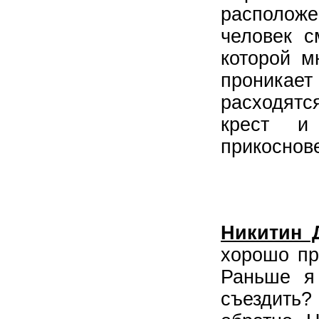
располож
человек с
которой м
проникае
расходятс
крест и
прикоснов
Никитин 
хорошо пр
Раньше я 
съездить