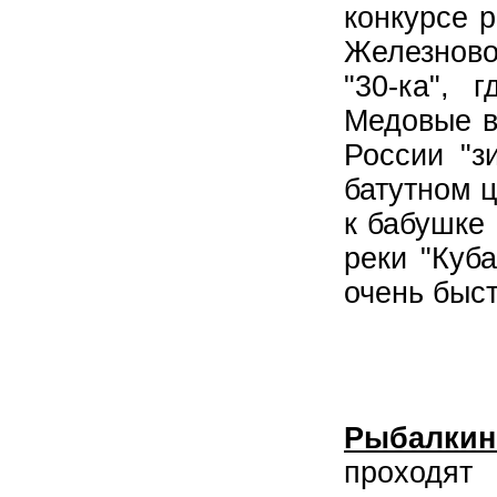
конкурсе 
Железново
"30-ка",
Медовые в
России "з
батутном ц
к бабушке 
реки "Куб
очень быст
Рыбалкин
проходят