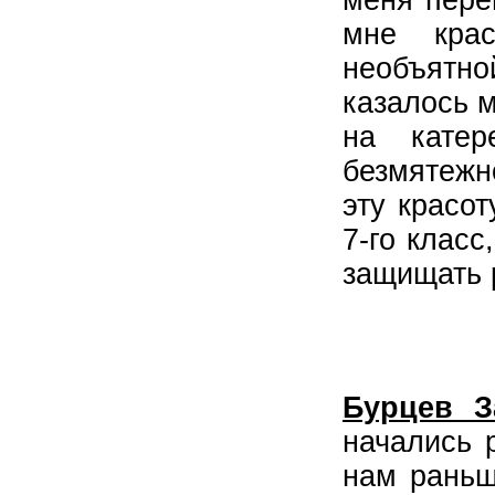
меня пере
мне крас
необъятной
казалось 
на катер
безмятежн
эту красот
7-го класс
защищать 
Бурцев З
начались 
нам раньш