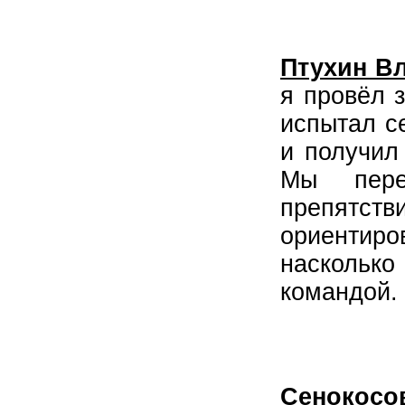
Птухин В
я провёл 
испытал с
и получил
Мы пере
препятс
ориентиро
наскольк
командой.
Сенокосо