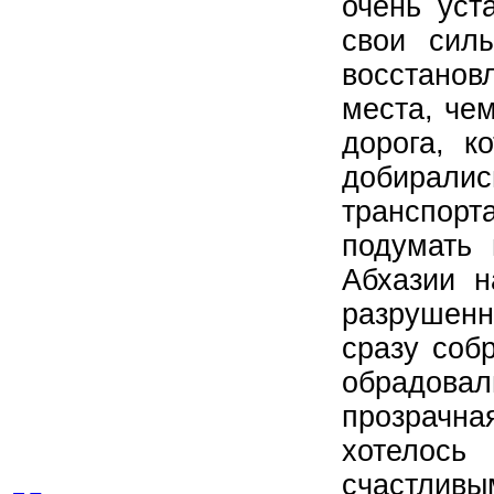
очень уст
свои сил
восстано
места, че
дорога, к
добиралис
транспорт
подумать 
Абхазии н
разрушенн
сразу соб
обрадовал
прозрачна
хотелось
счастливы