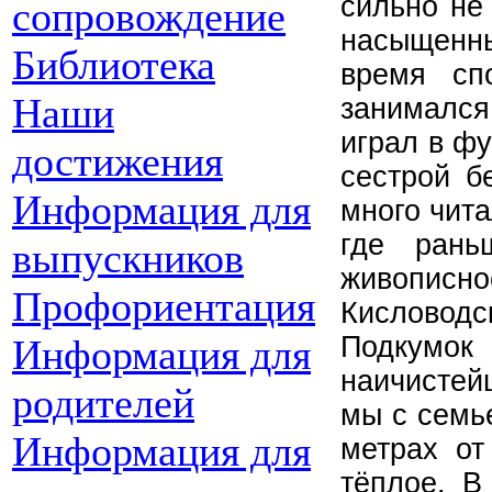
сильно не
сопровождение
насыщенн
Библиотека
время сп
Наши
занимался
играл в фу
достижения
сестрой б
Информация для
много чита
где ран
выпускников
живописно
Профориентация
Кисловод
Подкумо
Информация для
наичистейш
родителей
мы с семье
Информация для
метрах от
тёплое. В