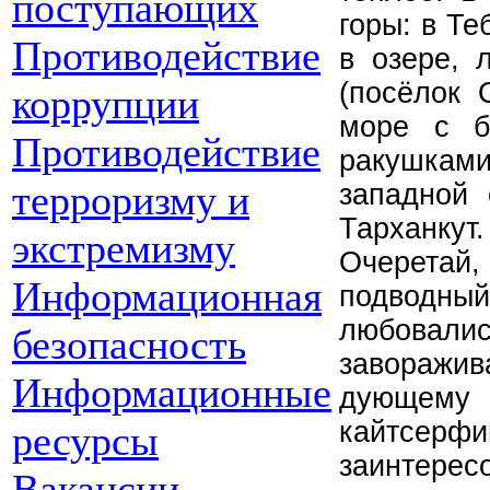
поступающих
горы: в Те
Противодействие
в озере, 
(посёлок 
коррупции
море с б
Противодействие
ракушкам
терроризму и
западной 
Тарханкут
экстремизму
Очеретай
Информационная
подводн
любовалис
безопасность
заворажи
Информационные
дующему
кайтсер
ресурсы
заинтерес
Вакансии