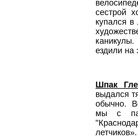
велосипе
сестрой х
купался в
художест
каникулы. 
ездили на 
Шпак Гл
выдался т
обычно. В
мы с па
"Краснод
летчиков