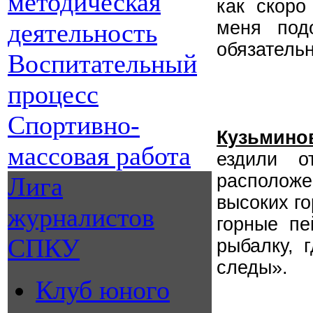
методическая
как скоро
меня под
деятельность
обязательн
Воспитательный
процесс
Спортивно-
Кузьмино
массовая работа
ездили о
расположе
Лига
высоких г
журналистов
горные пе
СПКУ
рыбалку, 
следы».
Клуб юного