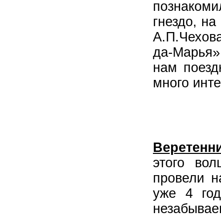
познакоми
гнездо, н
А.П.Чехов
да-Марья»
нам поезд
много инте
Веретенни
этого во
провели н
уже 4 го
незабывае