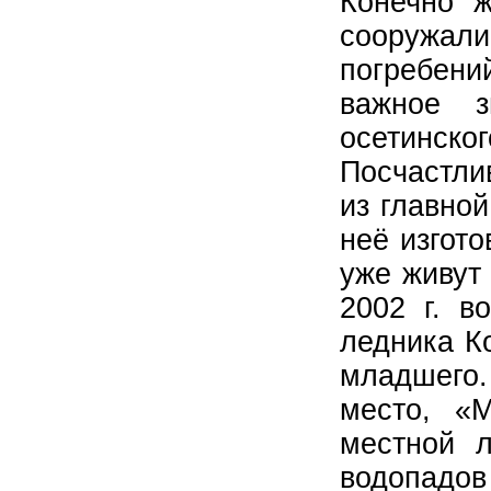
Конечно ж
сооружал
погребений
важное з
осетинско
Посчастли
из главной
неё изгото
уже живут
2002 г. в
ледника К
младшего
место, «
местной л
водопадов