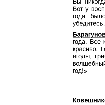
Вы никогд
Вот у восп
года был
убедитес
Барагунов
года. Все
красиво. 
ягоды, гр
волшебный
год!»
Ковешник