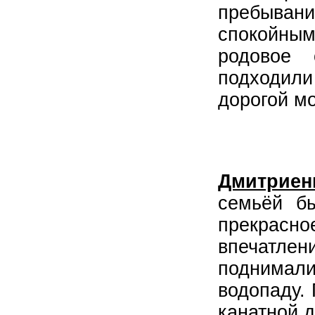
пребыва
спокойным
родовое 
подходил
дорогой м
Дмитриен
семьёй б
прекрасно
впечатл
поднимали
водопаду.
канатной 