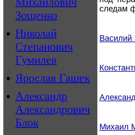
Михайлович
следам ф
Зощенко
Николай
Василий
Степанович
Гумилев
Констант
Ярослав Гашек
Александр
Александ
Александрович
Блок
Михаил 