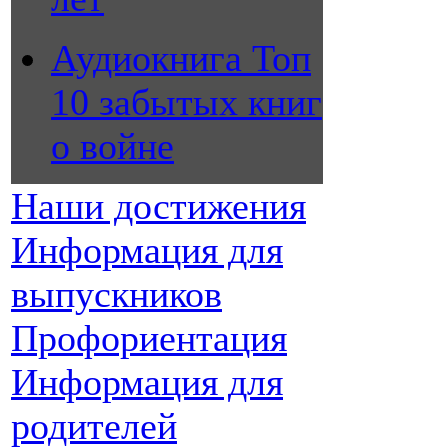
Аудиокнига Топ
10 забытых книг
о войне
Наши достижения
Информация для
выпускников
Профориентация
Информация для
родителей