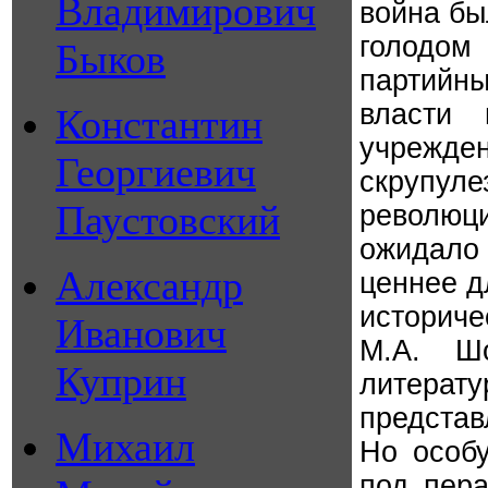
Владимирович
война бы
голодом
Быков
партийн
власти
Константин
учрежд
Георгиевич
скрупуле
Паустовский
революц
ожидало 
Александр
ценнее д
историче
Иванович
М.А. Шо
Куприн
литера
предста
Михаил
Но особ
под пера