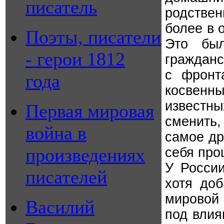
писатель
родстве
более в 
Поэты, писатели
Это бы
- герои 1812
гражданс
с фронт
года
косвен
известн
Первая мировая
сменить
война в
самое др
произведениях
себя про
У России
писателей
хотя доб
мировой
Василий
под влия