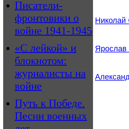
Писатели-
фронтовики о
Николай 
войне 1941-1945
«С лейкой» и
Ярослав
блокнотом:
журналисты на
Александ
войне
Путь к Победе.
Песни военных
лет