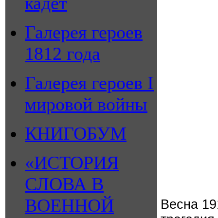
кадет
Галерея героев
1812 года
Галерея героев I
мировой войны
КНИГОБУМ
«ИСТОРИЯ
СЛОВА В
ВОЕННОЙ
Весна 19