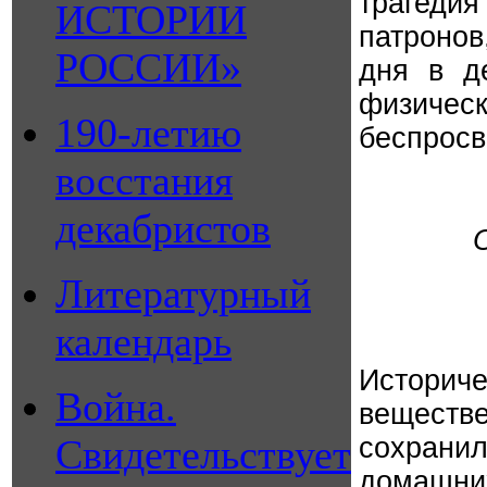
трагеди
ИСТОРИИ
патронов
РОССИИ»
дня в д
физиче
190-летию
беспрос
восстания
декабристов
Литературный
календарь
Историче
Война.
вещест
Свидетельствует
сохрани
домашни