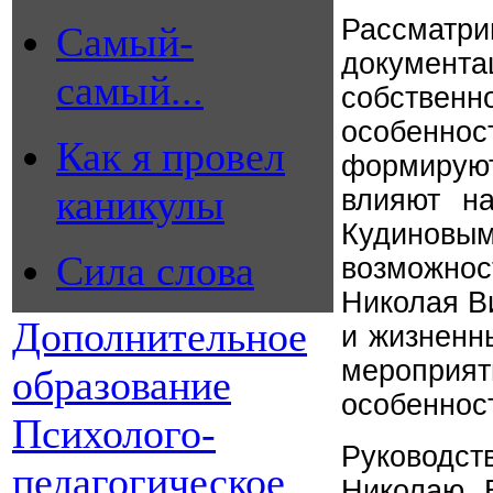
Рассматр
Самый-
документ
самый...
собственн
особенн
Как я провел
формируют
каникулы
влияют на
Кудинов
Сила слова
возможнос
Николая Ви
Дополнительное
и жизненны
меропри
образование
особеннос
Психолого-
Руководс
педагогическое
Николаю В