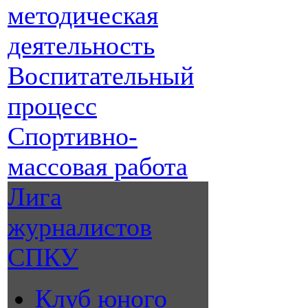
методическая
деятельность
Воспитательный
процесс
Спортивно-
массовая работа
Лига
журналистов
СПКУ
Клуб юного