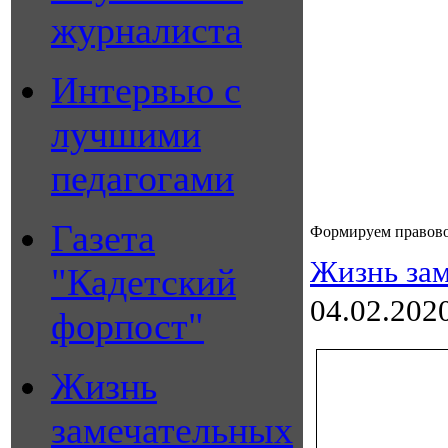
журналиста
Интервью с
лучшими
педагогами
Газета
Формируем правово
Жизнь зам
"Кадетский
04.02.202
форпост"
Жизнь
замечательных