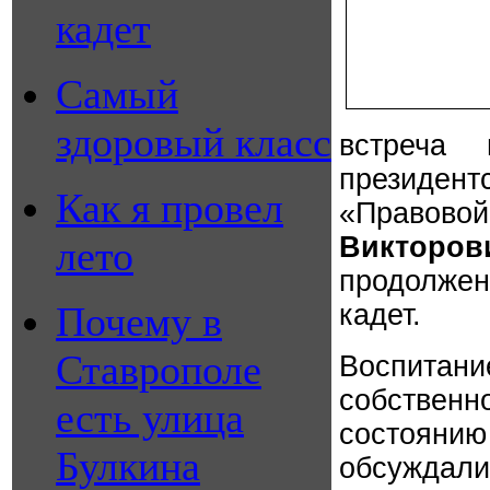
кадет
Самый
здоровый класс
встреча 
президент
Как я провел
«Прав
Викторов
лето
продолже
Почему в
кадет.
Ставрополе
Воспитан
собственн
есть улица
состоянию
Булкина
обсуждали