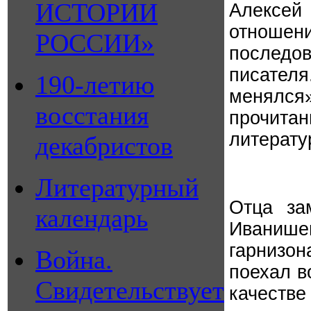
ИСТОРИИ
Алексей
отношен
РОССИИ»
последо
писател
190-летию
менялс
восстания
прочита
литерату
декабристов
Литературный
Отца за
календарь
Иваниш
гарнизо
Война.
поехал в
Свидетельствует
качестве