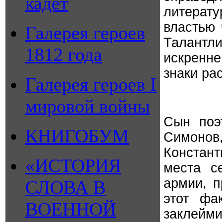
кадет
литерату
властью 
Галерея героев
Талантли
1812 года
искренн
знаки ра
Галерея героев I
мировой войны
Сын поэ
КНИГОБУМ
Симонов
Констан
«ИСТОРИЯ
места с
армии, п
СЛОВА В
этот фа
ВОЕННОЙ
заклейми