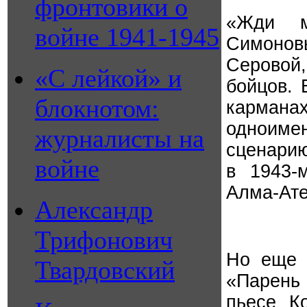
фронтовики о
«Жди м
войне 1941-1945
Симоно
Серовой,
«С лейкой» и
бойцов. 
блокнотом:
кармана
одноиме
журналисты на
сценари
войне
в 1943-
Алма-Ате
Александр
Трифонович
Но еще 
Твардовский
«Парень 
пьесе К