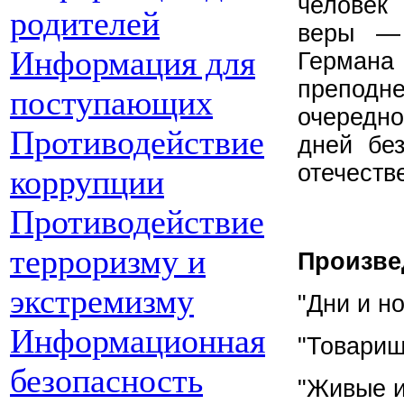
человек
родителей
веры —
Информация для
Германа
препод
поступающих
очередн
Противодействие
дней бе
отечеств
коррупции
Противодействие
терроризму и
Произве
экстремизму
"Дни и но
Информационная
"Товарищ
безопасность
"Живые и