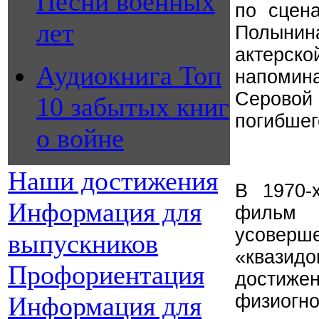
Песни военных
по сцен
лет
Полынин
актерско
Аудиокнига Топ
напомин
Серовой 
10 забытых книг
погибшег
о войне
Наши достижения
В 1970-
Информация для
фильм 
усове
выпускников
«квазид
Профориентация
достижен
физиогн
Информация для