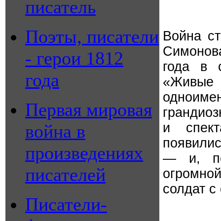
писатель
Поэты, писатели
Война ст
Симонова
- герои 1812
года в 
года
«Живые
одноим
Первая мировая
грандиоз
и спек
война в
появилис
произведениях
— и, по
писателей
огромной
солдат с
Писатели-