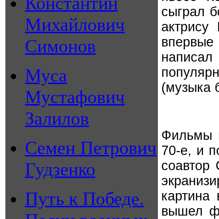
Константин
сыграл б
Михайлович
актрису 
впервые 
Симонов
написал
Муса
популярн
(музыка 
Мустафович
Залилов
Фильмы п
Семен Петрович
70-е, и 
соавтор 
Гудзенко
экраниз
Путь к Победе.
картина 
вышел ф