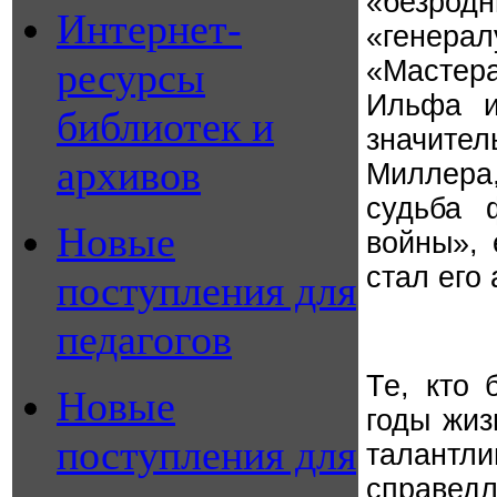
«безро
Интернет-
«генерал
ресурсы
«Мастера
Ильфа и
библиотек и
значите
архивов
Миллера,
судьба 
Новые
войны», 
стал его
поступления для
педагогов
Те, кто 
Новые
годы жиз
поступления для
талант
справед