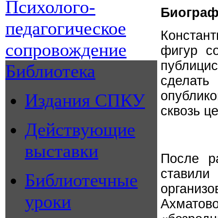
Психолого-
Биогра
педагогическое
Констант
сопровождение
фигур со
публицис
Библиотека
сделать
опублик
Издания СПКУ
сквозь ц
Действующие
выставки
После р
ставил
Библиотечные
организ
уроки
Ахматов