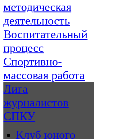
методическая
деятельность
Воспитательный
процесс
Спортивно-
массовая работа
Лига
журналистов
СПКУ
Клуб юного