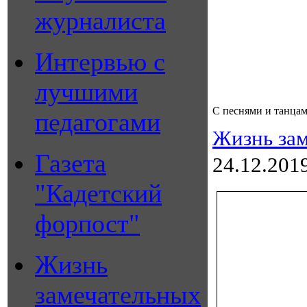
журналиста
Интервью с
лучшими
С песнями и танцам
педагогами
Жизнь зам
Газета
24.12.201
"Кадетский
форпост"
Жизнь
замечательных