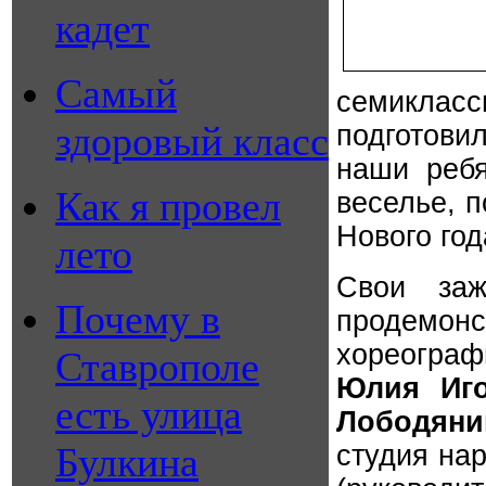
кадет
Самый
семикласс
здоровый класс
подготови
наши ребя
Как я провел
веселье, 
Нового год
лето
Свои заж
Почему в
продемон
хореограф
Ставрополе
Юлия Иго
есть улица
Лободяни
Булкина
студия на