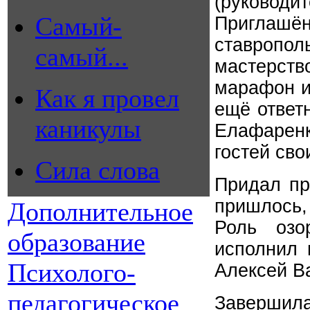
(руково
Самый-
Приглаш
ставроп
самый...
мастерств
марафон и
Как я провел
ещё ответ
каникулы
Елафаренк
гостей св
Сила слова
Придал пр
пришлось,
Дополнительное
Роль озо
образование
исполнил 
Психолого-
Алексей В
педагогическое
Завершила