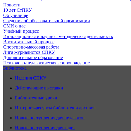
Новости
10 лет СтПКУ
Об училище
Сведения об образовательной организации
СМИ о нас
Учебный процесс
Инновационная и научно - методическая деятельность
Воспитательный процесс
Спортивно-массовая работа
Лига журналистов СПКУ
Дополнительное образование
Психолого-педагогическое сопровождение
Библиотека
Издания СПКУ
Действующие выставки
Библиотечные уроки
Интернет-ресурсы библиотек и архивов
Новые поступления для педагогов
Новые поступления для кадет