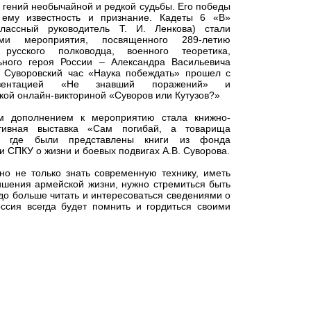
 гений необычайной и редкой судьбы. Его победы
 ему известность и признание. Кадеты 6 «В»
классный руководитель Т. И. Ленкова) стали
ками мероприятия, посвященного 289-летию
 русского полководца, военного теоретика,
ьного героя России – Александра Васильевича
. Суворовский час «Наука побеждать» прошел с
езентацией «Не знавший поражений» и
кой онлайн-викториной «Суворов или Кутузов?»
м дополнением к мероприятию стала книжно-
тивная выставка «Сам погибай, а товарища
», где были представлены книги из фонда
и СПКУ о жизни и боевых подвигах А.В. Суворова.
о не только знать современную технику, иметь
ишения армейской жизни, нужно стремиться быть
адо больше читать и интересоваться сведениями о
ссия всегда будет помнить и гордиться своими