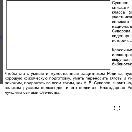
Суворов –
снискали
класса (
участни
великого
национал
Суворова
видеопр
»
историчес
Красочны
иллюстра
выручай
библиотек
Чтобы стать умным и мужественным защитником Родины, нужн
хорошую физическую подготовку, уметь переносить тяготы и л
похожим, подражать во всем таким, как А. В. Суворов, значит н
великом русском полководце и его подвигах. Благодарная Ро
лучшими сынами Отечества.