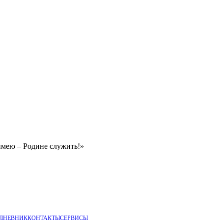
имею – Родине служить!»
 ДНЕВНИК
КОНТАКТЫ
СЕРВИСЫ