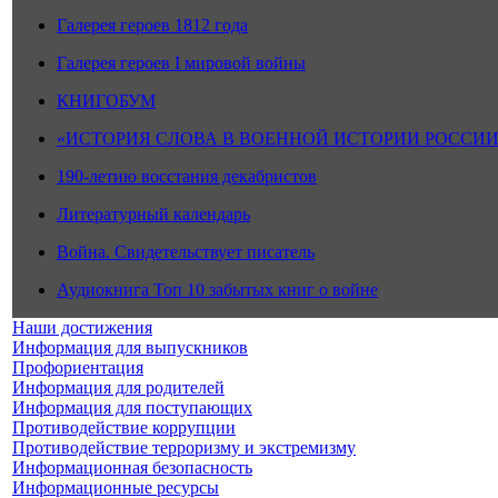
Галерея героев 1812 года
Галерея героев I мировой войны
КНИГОБУМ
«ИСТОРИЯ СЛОВА В ВОЕННОЙ ИСТОРИИ РОССИИ
190-летию восстания декабристов
Литературный календарь
Война. Свидетельствует писатель
Аудиокнига Топ 10 забытых книг о войне
Наши достижения
Информация для выпускников
Профориентация
Информация для родителей
Информация для поступающих
Противодействие коррупции
Противодействие терроризму и экстремизму
Информационная безопасность
Информационные ресурсы