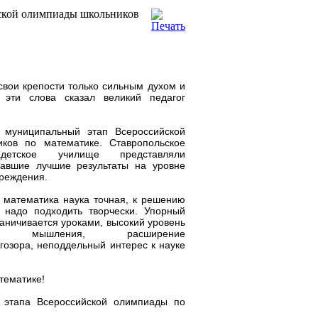
ской олимпиады школьников
свои крепости только сильным духом и
эти слова сказал великий педагог
муниципальный этап Всероссийской
ков по математике. Ставропольское
адетское училище представляли
завшие лучшие результаты на уровне
чреждения.
о математика наука точная, к решению
 надо подходить творчески. Упорный
раничивается уроками, высокий уровень
ного мышления, расширение
гозора, неподдельный интерес к науке
тематике!
 этапа Всероссийской олимпиады по