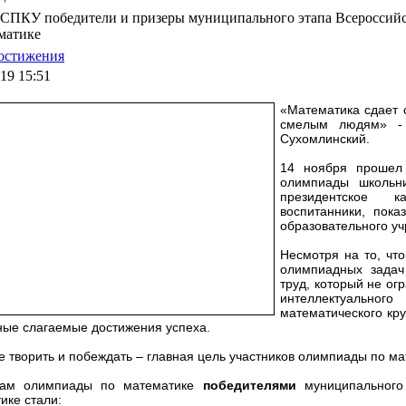
 СПКУ победители и призеры муниципального этапа Всероссий
матике
остижения
019 15:51
«Математика сдает 
смелым людям» - 
Сухомлинский.
14 ноября прошел 
олимпиады школьни
президентское к
воспитанники, пока
образовательного у
Несмотря на то, чт
олимпиадных задач
труд, который не ог
интеллектуаль
математического кру
ные слагаемые достижения успеха.
 творить и побеждать – главная цель участников олимпиады по ма
гам олимпиады по математике
победителями
муниципального
ике стали: