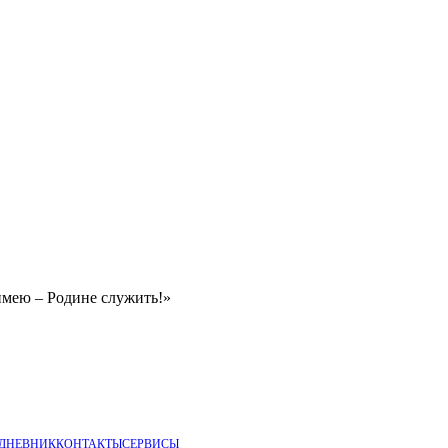
имею – Родине служить!»
 ДНЕВНИК
КОНТАКТЫ
СЕРВИСЫ