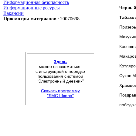
Информационная безопасность
Информационные ресурсы
Черный
Вакансии
Табако
Просмотры материалов
: 20070698
Призеры
Макухин
Косяшни
Макаров
Здесь
Котляро
можно ознакомиться
с инструкцией о порядке
Сухов М
пользования системой
"Электронный дневник"
Храмцов
Скачать программу
Поздрав
"ЛМС Школа"
победа-