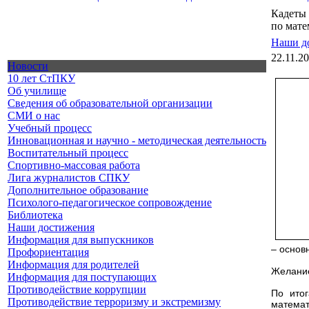
Кадеты
по мате
Наши д
22.11.2
Новости
10 лет СтПКУ
Об училище
Сведения об образовательной организации
СМИ о нас
Учебный процесс
Инновационная и научно - методическая деятельность
Воспитательный процесс
Спортивно-массовая работа
Лига журналистов СПКУ
Дополнительное образование
Психолого-педагогическое сопровождение
Библиотека
Наши достижения
Информация для выпускников
– основ
Профориентация
Информация для родителей
Желание
Информация для поступающих
Противодействие коррупции
По ито
Противодействие терроризму и экстремизму
математ