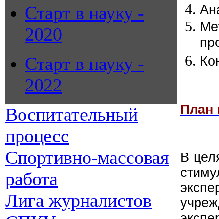
Старт в науку -
Ан
М
2020
пр
Старт в науку -
Ко
2022
План 
Воспитательный
процесс
Спортивно-массовая
В цел
стим
работа
экспе
Лига журналистов
учре
экспе