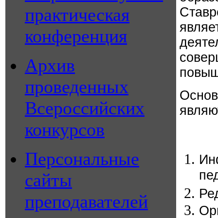
практическая
Ставр
являе
конференция
деяте
совер
Архив
повыш
проведенных
Осн
Всероссийских
являю
конкурсов
Персональные
Ин
пед
сайты
Ре
преподавателей
Ор