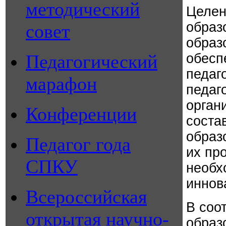
методический
Целен
образ
совет
образ
Педагогический
обесп
педаг
марафон
педаг
орган
Конференции
соста
образ
Педагог года
их пр
СПКУ
необх
иннов
Всероссийская
В соо
открытая научно-
образ