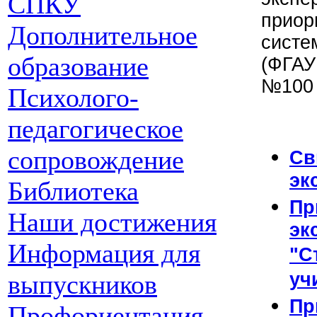
СПКУ
приор
Дополнительное
систе
образование
(ФГАУ
№100 
Психолого-
педагогическое
сопровождение
С
эк
Библиотека
Пр
Наши достижения
эк
Информация для
"С
уч
выпускников
Пр
Профориентация