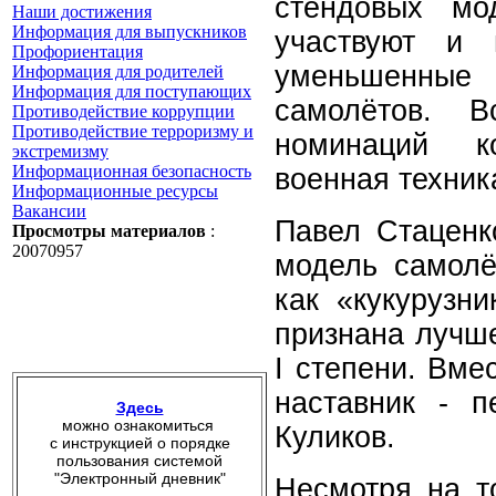
стендовых мо
Наши достижения
Информация для выпускников
участвуют и
Профориентация
уменьшенные
Информация для родителей
Информация для поступающих
самолётов. 
Противодействие коррупции
Противодействие терроризму и
номинаций ко
экстремизму
Информационная безопасность
военная техник
Информационные ресурсы
Вакансии
Павел Стаценк
Просмотры материалов
:
20070957
модель самолё
как «кукурузн
признана лучш
I степени. Вме
наставник - п
Здесь
можно ознакомиться
Куликов.
с инструкцией о порядке
пользования системой
"Электронный дневник"
Несмотря на то