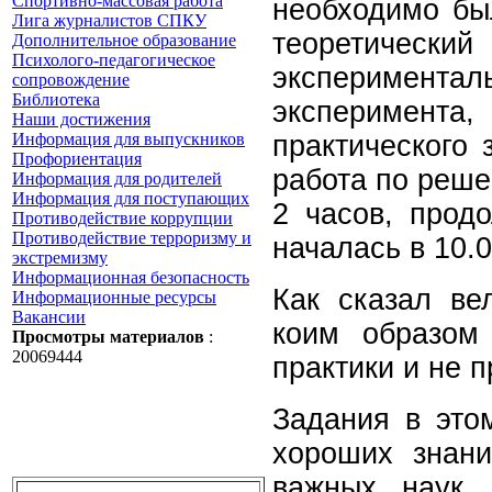
Спортивно-массовая работа
необходимо бы
Лига журналистов СПКУ
теоретическ
Дополнительное образование
Психолого-педагогическое
эксперимента
сопровождение
Библиотека
эксперимента
Наши достижения
Информация для выпускников
практического 
Профориентация
работа по реше
Информация для родителей
Информация для поступающих
2 часов, прод
Противодействие коррупции
Противодействие терроризму и
началась в 10.0
экстремизму
Информационная безопасность
Как сказал ве
Информационные ресурсы
Вакансии
коим образом
Просмотры материалов
:
20069444
практики и не 
Задания в это
хороших знан
важных наук.