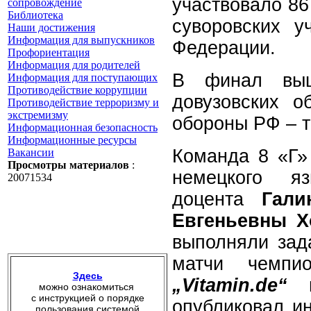
участвовало 86
сопровождение
Библиотека
суворовских у
Наши достижения
Информация для выпускников
Федерации.
Профориентация
Информация для родителей
В финал выш
Информация для поступающих
Противодействие коррупции
довузовских о
Противодействие терроризму и
экстремизму
обороны РФ – т
Информационная безопасность
Информационные ресурсы
Команда 8 «Г»
Вакансии
Просмотры материалов
:
немецкого яз
20071534
доцента
Гал
Евгеньевны Х
выполняли зад
матчи чемпи
Здесь
„Vitamin.de“
в 
можно ознакомиться
с инструкцией о порядке
опубликовал и
пользования системой