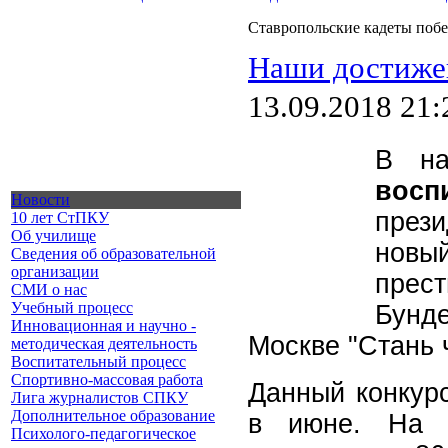
Ставропольские кадеты поб
Наши достиже
13.09.2018 21:
В на
восп
Новости
през
10 лет СтПКУ
Об училище
новы
Сведения об образовательной
организации
прест
СМИ о нас
Учебный процесс
Бунде
Инновационная и научно -
Москве "Стань 
методическая деятельность
Воспитательный процесс
Спортивно-массовая работа
Данный конкур
Лига журналистов СПКУ
Дополнительное образование
в июне. На о
Психолого-педагогическое