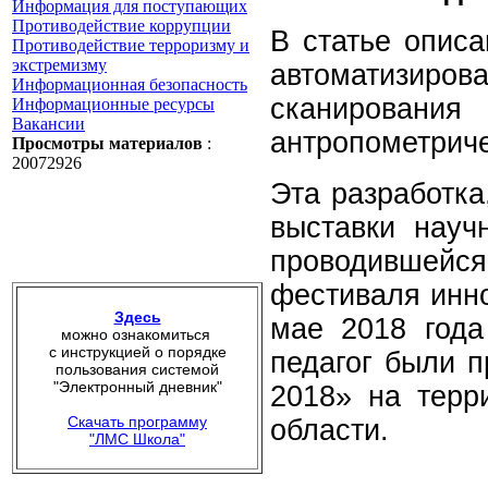
Информация для поступающих
Противодействие коррупции
В статье описа
Противодействие терроризму и
экстремизму
автоматизир
Информационная безопасность
сканирования
Информационные ресурсы
Вакансии
антропометриче
Просмотры материалов
:
20072926
Эта разработка
выставки научн
проводившейс
фестиваля инно
Здесь
мае 2018 года
можно ознакомиться
с инструкцией о порядке
педагог были 
пользования системой
"Электронный дневник"
2018» на терр
Скачать программу
области.
"ЛМС Школа"