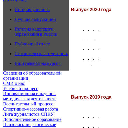
История училища
Выпуск 2020 года
Лучшие выпускники
История кадетского
образования в России
Публичный отчет
Статистическая отчетность
Виртуальная экскурсия
Сведения об образовательной
организации
СМИ о нас
Учебный процесс
Инновационная и научно -
Выпуск 2019 года
методическая деятельность
Воспитательный процесс
Спортивно-массовая работа
Лига журналистов СПКУ
Дополнительное образование
Психолого-педагогическое