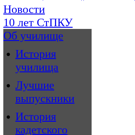
Новости
10 лет СтПКУ
Об училище
История
училища
Лучшие
выпускники
История
кадетского