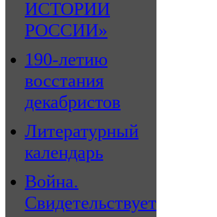
ИСТОРИИ
РОССИИ»
190-летию
восстания
декабристов
Литературный
календарь
Война.
Свидетельствует