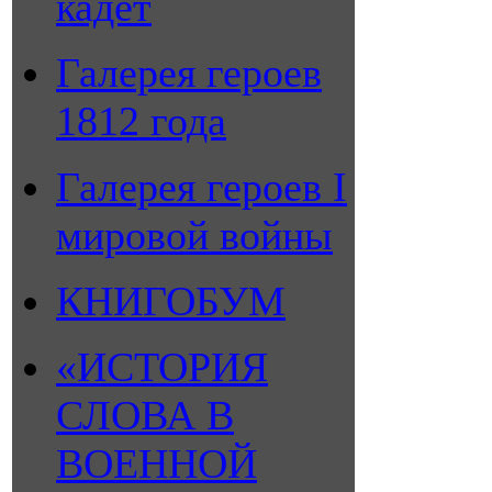
кадет
Галерея героев
1812 года
Галерея героев I
мировой войны
КНИГОБУМ
«ИСТОРИЯ
СЛОВА В
ВОЕННОЙ