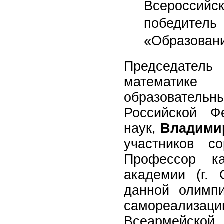
Всероссийс
победитель
«Образован
Председатель
математике
образователь
Российской Фе
наук,
Владими
участников с
Профессор ка
академии (г. 
данной олимп
самореализа
Всеармейской