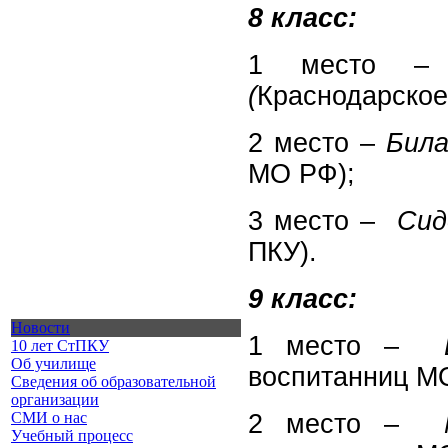
8 класс:
1 место 
(
Краснодарское
2 место –
Била
МО РФ);
3 место –
Сид
ПКУ).
9 класс:
Новости
1 место –
10 лет СтПКУ
Об училище
воспитанниц М
Сведения об образовательной
организации
СМИ о нас
2 место –
Учебный процесс