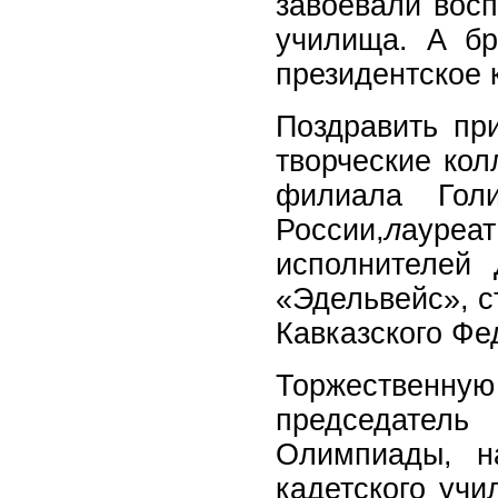
завоевали восп
училища. А бр
президентское 
Поздравить пр
творческие ко
филиала Голи
России,
л
ауреат
исполнителей 
«Эдельвейс», с
Кавказского Фе
Торжественн
председатель 
Олимпиады, на
кадетского уч