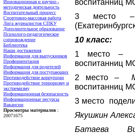
воспитанниц М
Инновационная и научно -
методическая деятельность
Воспитательный процесс
3 мест
Спортивно-массовая работа
Лига журналистов СПКУ
(Екатеринбургс
Дополнительное образование
Психолого-педагогическое
10 класс:
сопровождение
Библиотека
Наши достижения
1 место 
Информация для выпускников
Профориентация
воспитанниц М
Информация для родителей
Информация для поступающих
2 место –
Противодействие коррупции
Противодействие терроризму и
воспитанниц М
экстремизму
Информационная безопасность
3 место подел
Информационные ресурсы
Вакансии
Просмотры материалов
:
Якушкин Алекса
20071675
Батаева Ви