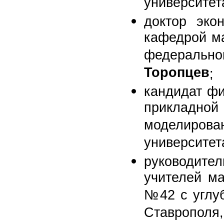
университе
доктор эко
кафедрой ма
федераль
Торопцев
;
кандидат фи
прикладн
моделиров
университе
руководите
учителей м
№42 с углуб
Ставропол