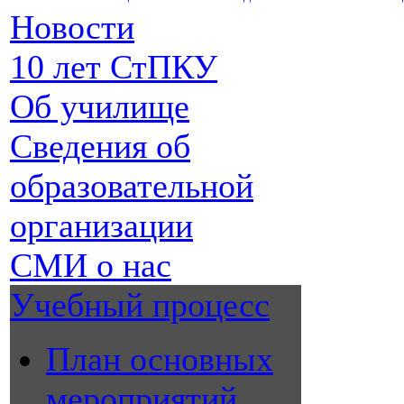
Новости
10 лет СтПКУ
Об училище
Сведения об
образовательной
организации
СМИ о нас
Учебный процесс
План основных
мероприятий