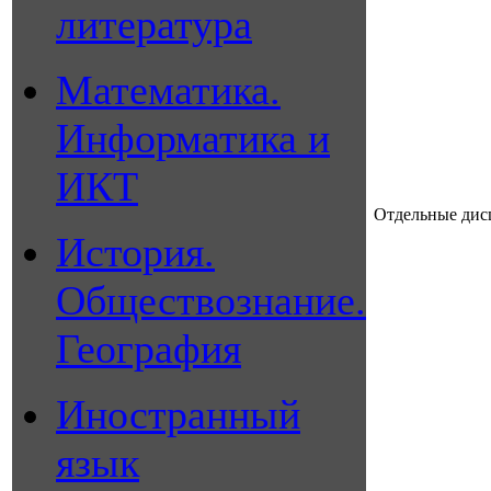
литература
Математика.
Информатика и
ИКТ
Отдельные ди
История.
Обществознание.
География
Иностранный
язык