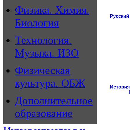
Физика. Химия.
Русский
Биология
Технология.
Музыка. ИЗО
Физическая
культура. ОБЖ
История
Дополнительное
образование