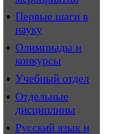
Первые шаги в
науку
Олимпиады и
конкурсы
Учебный отдел
Отдельные
дисциплины
Русский язык и