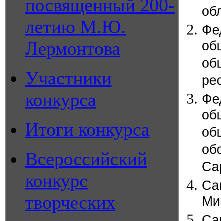
посвященный 200-
об
летию М.Ю.
Ф
Лермонтова
об
об
Участники
ре
конкурса
Ф
об
Итоги конкурса
об
об
Всероссийский
Са
конкурс
Са
творческих
Ми
Са