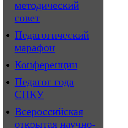
методический
совет
Педагогический
марафон
Конференции
Педагог года
СПКУ
Всероссийская
открытая научно-