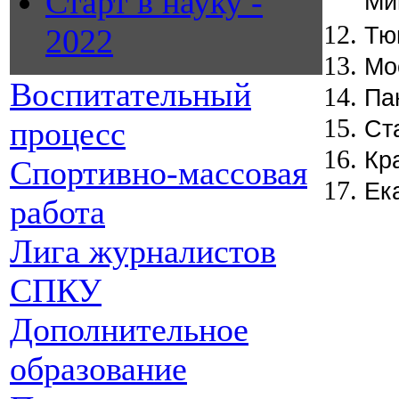
Старт в науку -
Ми
2022
Тю
Мо
Воспитательный
Па
процесс
Ст
Кр
Спортивно-массовая
Ек
работа
Лига журналистов
СПКУ
Дополнительное
образование