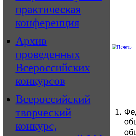
практическая
конференция
Архив
проведенных
Всероссийских
конкурсов
Всероссийский
творческий
Ф
об
конкурс,
об