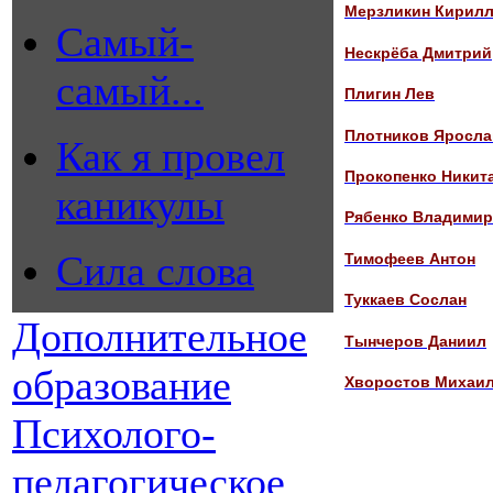
Мерзликин Кирил
Самый-
Нескрёба Дмитрий
самый...
Плигин Лев
Плотников Яросла
Как я провел
Прокопенко Никит
каникулы
Рябенко Владимир
Сила слова
Тимофеев Антон
Туккаев Сослан
Дополнительное
Тынчеров Даниил
образование
Хворостов Михаи
Психолого-
педагогическое