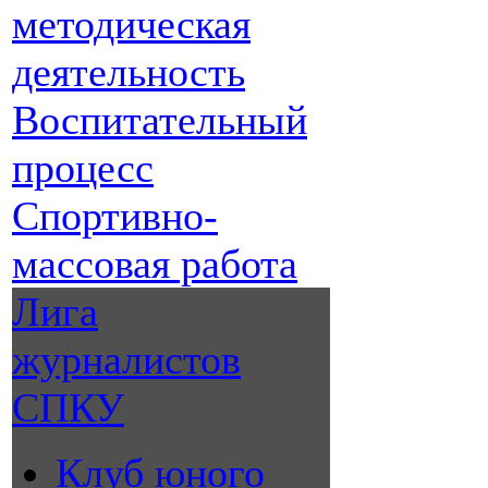
методическая
деятельность
Воспитательный
процесс
Спортивно-
массовая работа
Лига
журналистов
СПКУ
Клуб юного