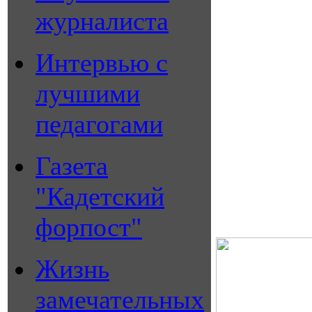
журналиста
Интервью с
лучшими
педагогами
Газета
"Кадетский
форпост"
Жизнь
замечательных