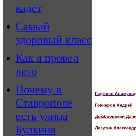
кадет
Самый
здоровый класс
Как я провел
лето
Почему в
Гаджиев Алимура
Ставрополе
Гончаров Андрей
есть улица
Домбровский Дан
Булкина
Лазутин Александ