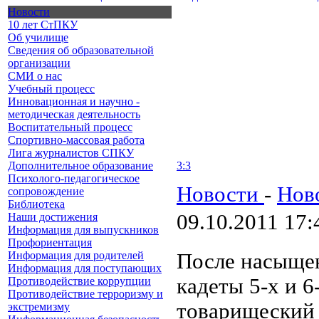
Новости
10 лет СтПКУ
Об училище
Сведения об образовательной
организации
СМИ о нас
Учебный процесс
Инновационная и научно -
методическая деятельность
Воспитательный процесс
Спортивно-массовая работа
Лига журналистов СПКУ
Дополнительное образование
3:3
Психолого-педагогическое
Новости
-
Нов
сопровождение
Библиотека
09.10.2011 17:
Наши достижения
Информация для выпускников
Профориентация
Информация для родителей
После насыщен
Информация для поступающих
кадеты 5-х и 6
Противодействие коррупции
Противодействие терроризму и
товарищеский 
экстремизму