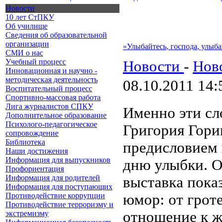
Новости
10 лет СтПКУ
Об училище
Сведения об образовательной
организации
«Улыбайтесь, господа, улыб
СМИ о нас
Учебный процесс
Новости
-
Нов
Инновационная и научно -
методическая деятельность
08.10.2011 14:
Воспитательный процесс
Спортивно-массовая работа
Лига журналистов СПКУ
Именно эти сл
Дополнительное образование
Психолого-педагогическое
Григория Гори
сопровождение
Библиотека
предисловием 
Наши достижения
Информация для выпускников
дню улыбки. О
Профориентация
Информация для родителей
выставка пока
Информация для поступающих
Противодействие коррупции
юмор: от грот
Противодействие терроризму и
отношение к ж
экстремизму