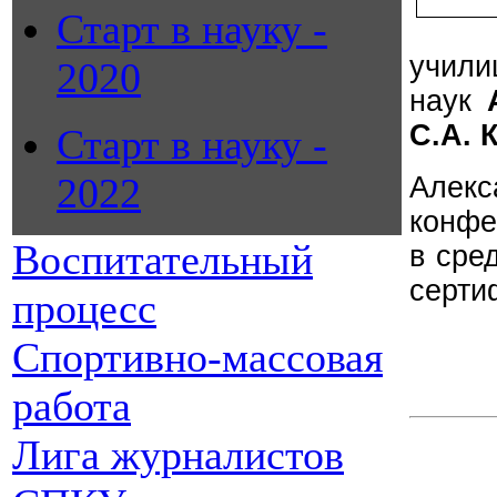
Старт в науку -
учили
2020
наук
С.А. 
Старт в науку -
2022
Алекс
конфе
Воспитательный
в сре
серти
процесс
Спортивно-массовая
работа
Лига журналистов