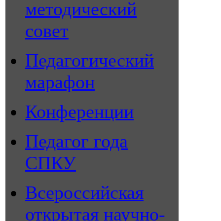
методический
совет
Педагогический
марафон
Конференции
Педагог года
СПКУ
Всероссийская
открытая научно-