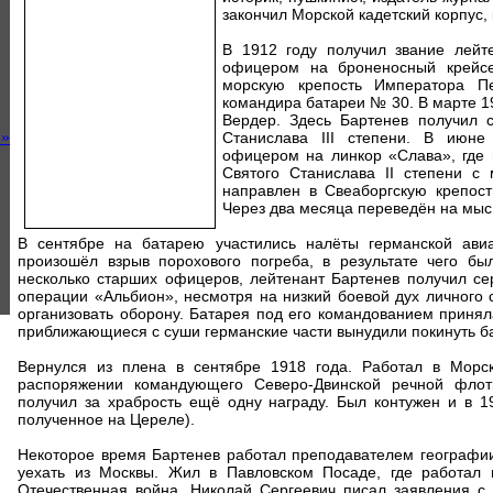
закончил Морской кадетский корпус,
В 1912 году получил звание лейт
офицером на броненосный крейсе
морскую крепость Императора П
командира батареи № 30. В марте 1
Вердер. Здесь Бартенев получил 
»
Станислава III степени. В июне
офицером на линкор «Слава», где 
Святого Станислава II степени с
направлен в Свеаборгскую крепост
Через два месяца переведён на мы
В сентябре на батарею участились налёты германской авиа
произошёл взрыв порохового погреба, в результате чего бы
несколько старших офицеров, лейтенант Бартенев получил се
операции «Альбион», несмотря на низкий боевой дух личного 
организовать оборону. Батарея под его командованием принял
приближающиеся с суши германские части вынудили покинуть ба
Вернулся из плена в сентябре 1918 года. Работал в Морс
распоряжении командующего Северо-Двинской речной флот
получил за храбрость ещё одну награду. Был контужен и в 1
полученное на Цереле).
Некоторое время Бартенев работал преподавателем географи
уехать из Москвы. Жил в Павловском Посаде, где работал 
Отечественная война, Николай Сергеевич писал заявления с 