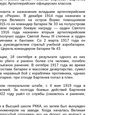
 курс Артиллерийских офицерских классов.
енанта и назначение младшим артиллерийским
р «Рюрик». В декабре 1914 года назначен в
етра Великого на остров Вормс помощником
915-го он командир батареи № 33 на полуострове
свою первую боевую награду — орден Святого
 1916 года назначен вторым артиллерийским
получил орден Святой Анны III степени и орден
 мечами и бантами. Со 2 марта 1917 года он
ь руководителем стрельб учебной аэробатареи.
с Церель командиром батареи № 43.
ции, 18 сентября в результате одного из них
ло убито и ранено более ста человек, погибло
рьёзное ранение. В октябре 1917 года во время
состава батареи и массовое дезертирство, сумел
а неравный бой с кораблями противника, однако
тарею, при отходе Бартенев попал в плен.
ком генеральном штабе, с 4 мая 1919 года в
илией. За полгода боевых действий Бартенев
922 году ушёл со службы (сказалось и ранение,
и в Высшей школе РККА, но затем был вынужден
инженером на заводе. Когда началась Великая
просьбой отправить его на фронт, но возраст и