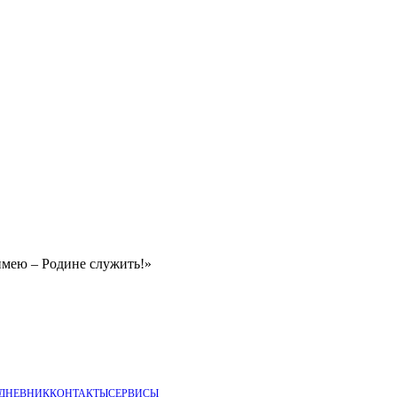
имею – Родине служить!»
 ДНЕВНИК
КОНТАКТЫ
СЕРВИСЫ