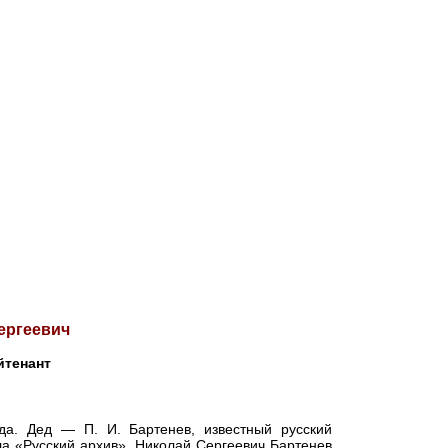
ергеевич
йтенант
ода. Дед — П. И. Бартенев, известный русский
ла «Русский архив». Николай Сергеевич Бартенев