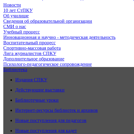
Новости
10 лет СтПКУ
Об училище
Сведения об образовательной организации
СМИ о нас
Учебный процесс
Инновационная и научно - методическая деятельность
Воспитательный процесс
Спортивно-массовая работа
Лига журналистов СПКУ
Дополнительное образование
Психолого-педагогическое сопровождение
Библиотека
Издания СПКУ
Действующие выставки
Библиотечные уроки
Интернет-ресурсы библиотек и архивов
Новые поступления для педагогов
Новые поступления для кадет