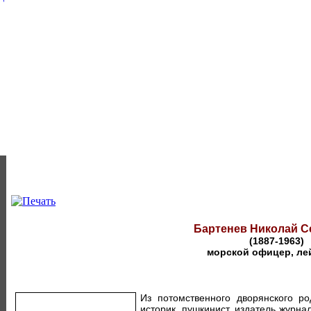
Бартенев Николай С
(1887-1963)
морской офицер, ле
Из потомственного дворянского р
историк, пушкинист, издатель журна