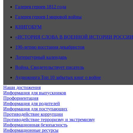
Галерея героев 1812 года
Галерея героев I мировой войны
КНИГОБУМ
«ИСТОРИЯ СЛОВА В ВОЕННОЙ ИСТОРИИ РОССИИ
190-летию восстания декабристов
Литературный календарь
Война. Свидетельствует писатель
Аудиокнига Топ 10 забытых книг о войне
Наши достижения
Информация для выпускников
Профориентация
Информация для родителей
Информация для поступающих
Противодействие коррупции
Противодействие терроризму и экстремизму
Информационная безопасность
Информационные ресурсы