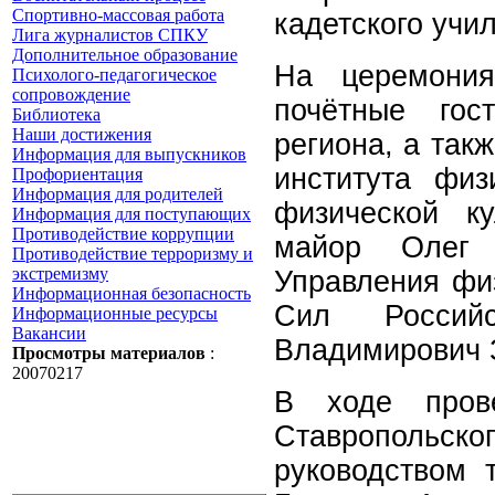
Спортивно-массовая работа
кадетского учи
Лига журналистов СПКУ
Дополнительное образование
На церемония
Психолого-педагогическое
сопровождение
почётные гос
Библиотека
Наши достижения
региона, а так
Информация для выпускников
института физ
Профориентация
Информация для родителей
физической ку
Информация для поступающих
Противодействие коррупции
майор Олег 
Противодействие терроризму и
экстремизму
Управления фи
Информационная безопасность
Сил Россий
Информационные ресурсы
Вакансии
Владимирович 
Просмотры материалов
:
20070217
В ходе прове
Ставропольс
руководством 