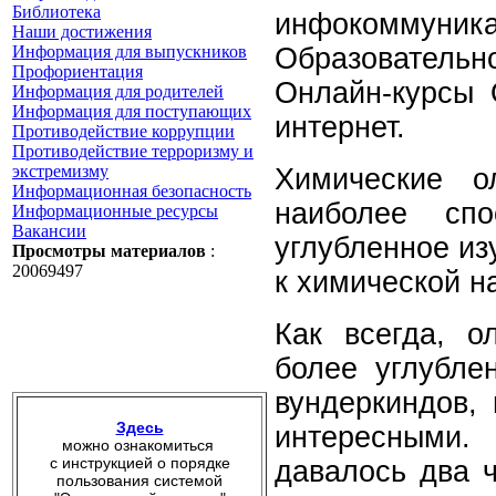
Библиотека
инфокоммуни
Наши достижения
Информация для выпускников
Образовательн
Профориентация
Онлайн-курсы 
Информация для родителей
Информация для поступающих
интернет.
Противодействие коррупции
Противодействие терроризму и
экстремизму
Химические о
Информационная безопасность
наиболее сп
Информационные ресурсы
Вакансии
углубленное из
Просмотры материалов
:
20069497
к химической н
Как всегда, о
более углубле
вундеркиндов,
Здесь
интересными
можно ознакомиться
с инструкцией о порядке
давалось два ч
пользования системой