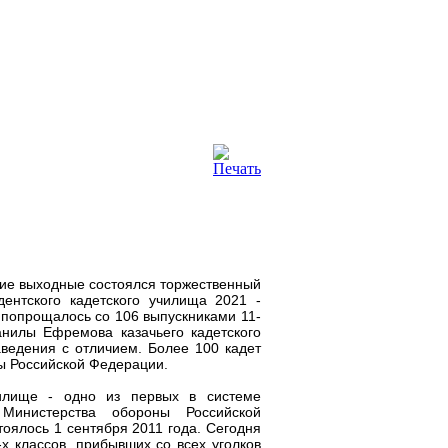
ие выходные состоялся торжественный
дентского кадетского училища 2021 -
 попрощалось со 106 выпускниками 11-
анилы Ефремова казачьего кадетского
аведения с отличием. Более 100 кадет
ы Российской Федерации.
чилище - одно из первых в системе
 Министерства обороны Российской
оялось 1 сентября 2011 года. Сегодня
х классов, прибывших со всех уголков