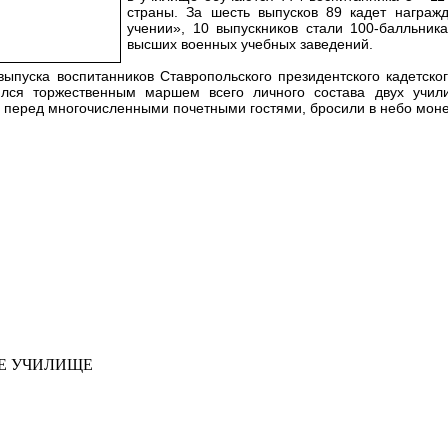
страны. За шесть выпусков 89 кадет награ
учении», 10 выпускников стали 100-балльник
высших военных учебных заведений.
выпуска воспитанников Ставропольского президентского кадетско
ился торжественным маршем всего личного состава двух учил
 перед многочисленными почетными гостями, бросили в небо монет
ОЕ УЧИЛИЩЕ