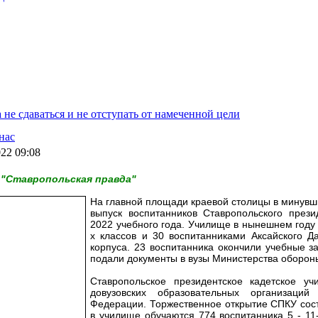
 не сдаваться и не отступать от намеченной цели
нас
022 09:08
 "Ставропольская правда"
На главной площади краевой столицы в минувш
выпуск воспитанников Ставропольского прези
2022 учебного года. Училище в нынешнем году
х классов и 30 воспитанниками Аксайского Д
корпуса. 23 воспитанника окончили учебные з
подали документы в вузы Министерства оборон
Ставропольское президентское кадетское у
довузовских образовательных организаций
Федерации. Торжественное открытие СПКУ сост
в училище обучаются 774 воспитанника 5 - 11-