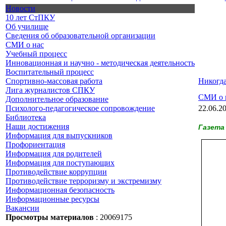
Новости
10 лет СтПКУ
Об училище
Сведения об образовательной организации
СМИ о нас
Учебный процесс
Инновационная и научно - методическая деятельность
Воспитательный процесс
Спортивно-массовая работа
Никогда
Лига журналистов СПКУ
СМИ о 
Дополнительное образование
Психолого-педагогическое сопровождение
22.06.2
Библиотека
Наши достижения
Газета
Информация для выпускников
Профориентация
Информация для родителей
Информация для поступающих
Противодействие коррупции
Противодействие терроризму и экстремизму
Информационная безопасность
Информационные ресурсы
Вакансии
Просмотры материалов
: 20069175