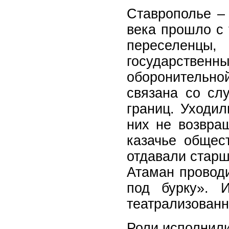
Ставрополье – 
века прошло с 
переселенцы,
государстве
оборонительно
связана со сл
границ. Уходил
них не возвра
казачье общес
отдавали старш
Атаман провод
под бурку». 
театрализованн
Роли исполнили