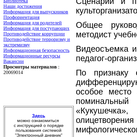
Сценарий и по
Библиотека
Наши достижения
культорганизат
Информация для выпускников
Профориентация
Информация для родителей
Общее руково
Информация для поступающих
методист учебн
Противодействие коррупции
Противодействие терроризму и
экстремизму
Видеосъемка и
Информационная безопасность
Информационные ресурсы
педагог-органи
Вакансии
Просмотры материалов
:
По признаку 
20069014
дифференцирую
особое место 
поминальный
«Кукушечка
Здесь
олицетворени
можно ознакомиться
с инструкцией о порядке
мифологическо
пользования системой
"Электронный дневник"