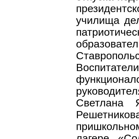
президент
училища де
патриотиче
образовате
Ставроп
Воспитател
функцион
руководите
Светлана 
Решетник
пришкольн
лагере «С