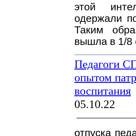
этой инте
одержали по
Таким обр
вышла в 1/8
Педагоги С
опытом патр
воспитания
05.10.22
отпуска пед