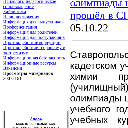
олимпиады 
Психолого-педагогическое
сопровождение
Библиотека
прошёл в 
Наши достижения
Информация для выпускников
05.10.22
Профориентация
Информация для родителей
Информация для поступающих
Противодействие коррупции
Противодействие терроризму и
Ставрополь
экстремизму
Информационная безопасность
кадетском у
Информационные ресурсы
Вакансии
Просмотры материалов
:
химии пр
20072161
(училищный)
олимпиады ш
учебного го
учебных ку
Здесь
можно ознакомиться