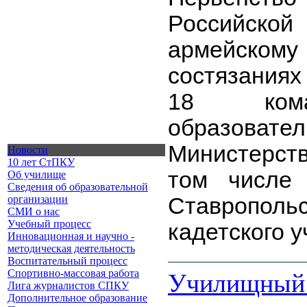
Российск
армейскому
состязания
18 кома
образоват
Министерств
Новости
10 лет СтПКУ
том числе
Об училище
Сведения об образовательной
организации
Ставропольс
СМИ о нас
Учебный процесс
кадетского 
Инновационная и научно -
методическая деятельность
Воспитательный процесс
Спортивно-массовая работа
Училищный 
Лига журналистов СПКУ
Дополнительное образование