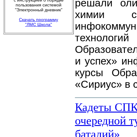
решали оли
с инструкцией о порядке
пользования системой
"Электронный дневник"
химии с 
Скачать программу
инфокоммун
"ЛМС Школа"
технолог
Образовател
и успех» ин
курсы Обра
«Сириус» в с
Кадеты СПК
очередной т
баталий»