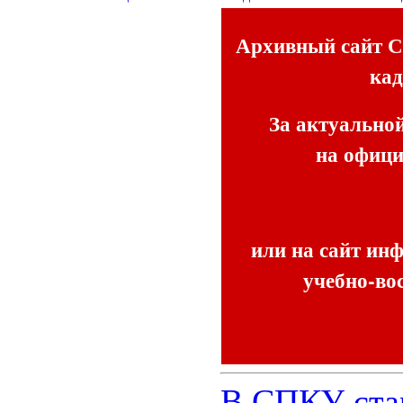
Архивный сайт С
кад
За актуально
на офиц
или на сайт ин
учебно-во
В СПКУ стар