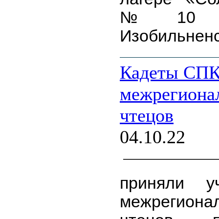
№10 се
Изобильненс
Кадеты СПК
межрегионал
чтецов
04.10.22
приняли у
межрегио