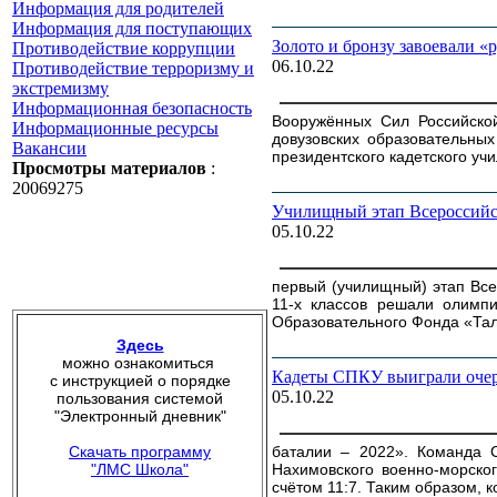
Информация для родителей
Информация для поступающих
Золото и бронзу завоевали
Противодействие коррупции
06.10.22
Противодействие терроризму и
экстремизму
Информационная безопасность
Вооружённых Сил Российско
Информационные ресурсы
довузовских образовательны
Вакансии
президентского кадетского уч
Просмотры материалов
:
20069275
Училищный этап Всероссий
05.10.22
первый (училищный) этап Все
11-х классов решали олимп
Образовательного Фонда «Тал
Здесь
можно ознакомиться
Кадеты СПКУ выиграли очер
с инструкцией о порядке
05.10.22
пользования системой
"Электронный дневник"
Скачать программу
баталии – 2022». Команда С
"ЛМС Школа"
Нахимовского военно-морског
счётом 11:7. Таким образом, 