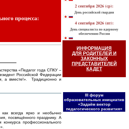
2 сентября 2026 (ср):
День российской гвардии
ьного процесса:
4 сентября 2026 (пт):
День специалиста по ядерному
обеспечению России
ИНФОРМАЦИЯ
ДЛЯ РОДИТЕЛЕЙ И
ЗАКОННЫХ
ПРЕДСТАВИТЕЛЕЙ
КАДЕТ
стерства «Педагог года СПКУ –
Президент Российской Федерации
м, а вместе!». Традиционно и
III форум
образовательных инициатив
«Задаём вектор
педагогического развития»
 как всегда ярко и необычно
ия, посвящённого празднику. А
ом конкурса профессионального
».