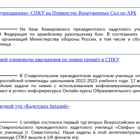
 «рукопашники» СПКУ на Первенстве Вооруженных Сил по АРБ
На базе Кемеровского президентского кадетского у
й Федерации по армейскому рукопашному бою. В состязаниях 
х организаций Министерства обороны России, в том числе и сб
илища.
ской олимпиады школьников по химии прошёл в СПКУ
В Ставропольском президентском кадетском училище о
российской олимпиады школьников 2022-2023 учебного года. 17 в
ийские задачи по химии с использованием инфокоммуникацион
ант и успех» информресурса Онлайн-курсы Образовательного цент
едной тур «Кадетских баталий»
1 октября состоялся первый тур вторых Всероссийских и
тавропольского президентского кадетского училища «Скифы» 
о училища (г. Севастополь). Наши кадеты в этой интеллектуал
команда СПКУ вышла в 1/8 финала игр.