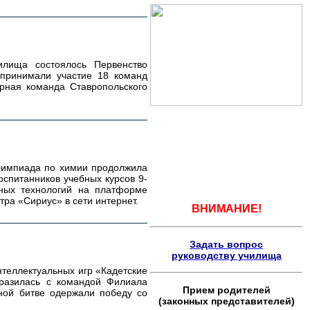
чилища состоялось Первенство
принимали участие 18 команд
орная команда Ставропольского
лимпиада по химии продолжила
оспитанников учебных курсов 9-
ных технологий на платформе
ра «Сириус» в сети интернет.
ВНИМАНИЕ!
Задать вопрос
руководству училища
нтеллектуальных игр «Кадетские
сразилась с командой Филиала
Прием родителей
ьной битве одержали победу со
(законных представителей)