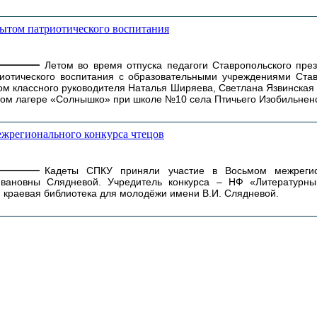
ытом патриотического воспитания
Летом во время отпуска педагоги Ставропольского през
иотического воспитания с образовательными учреждениями Став
ом классного руководителя Наталья Ширяева, Светлана Язвинская
ом лагере «Солнышко» при школе №10 села Птичьего Изобильненс
жрегионального конкурса чтецов
Кадеты СПКУ приняли участие в Восьмом межрегио
вановны Слядневой. Учредитель конкурса – НФ «Литературны
я краевая библиотека для молодёжи имени В.И. Слядневой.