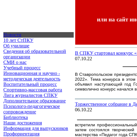
или на сайт и
Новости
10 лет СтПКУ
Об училище
Сведения об образовательной
В СПКУ стартовал конкурс «
организации
07.10.22
СМИ о нас
Учебный процесс
Инновационная и научно -
В Ставропольском президентс
методическая деятельность
2022». Тема конкурса в этом
Воспитательный процесс
объявил наступающий год Го
символично конкурс начался в
Спортивно-массовая работа
Лига журналистов СПКУ
Дополнительное образование
Торжественное собрание в Д
Психолого-педагогическое
06.10.22
сопровождение
Библиотека
Наши достижения
встретили профессиональный 
Информация для выпускников
затем состоялся творческий
Профориентация
мастерства «Педагог года СПК