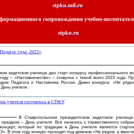
stpku.mil.ru
нформационного сопровождения учебно-воспитател
stpku.ru
Педагог года -2022»
ком кадетском училище дан старт конкурсу профессионального ма
 году – «Наставничество» – созвучна с темой всего 2023 года: 
дом Педагога и Наставника России. Девиз конкурса: «Не рядо
 День учителя.
ень учителя состоялось в СПКУ
В Ставропольском президентском кадетском училище
праздник – День учителя. Всё началось с торжественного собран
 концерт, который по традиции в День учителя является старт
У». В этом году конкурс проходит под девизом «Не рядом, а вместе