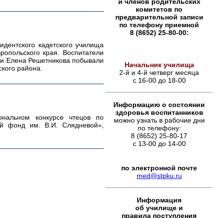
и членов родительских
комитетов по
предварительной записи
по телефону приемной
8 (8652) 25-80-00:
идентского кадетского училища
ропольского края. Воспитатели
 и Елена Решетникова побывали
Начальник училища
кого района.
2-й и 4-й четверг месяца
с 16-00 до 18-00
Информацию о состоянии
здоровья воспитанников
нальном конкурсе чтецов по
можно узнать в рабочие дни
й фонд им. В.И. Слядневой»,
по телефону:
8 (8652) 25-80-17
с 13-00 до 14-00
по электронной почте
med@stpku.ru
Информация
об училище и
правила поступления